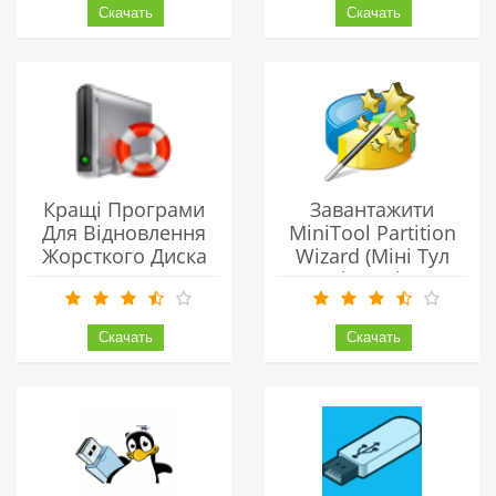
Кращі Програми
Завантажити
Для Відновлення
MiniTool Partition
Жорсткого Диска
Wizard (міні Тул
Партішн Візард)
Українською
Безкоштовно