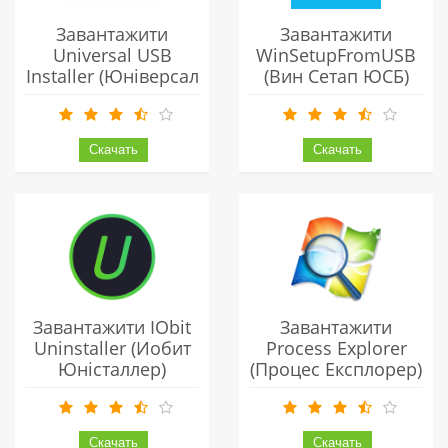
Завантажити
Завантажити
Universal USB
WinSetupFromUSB
Installer (Юніверсал
(Вин Сетап ЮСБ)
ЮСБ Інсталлер)
Українською
Українською
Безкоштовно
Безкоштовно
Завантажити IObit
Завантажити
Uninstaller (Иобит
Process Explorer
Юністаллер)
(процес Експлорер)
Українською
Українською
Безкоштовно
Безкоштовно