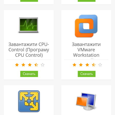
Завантажити CPU-
Завантажити
Control (програму
VMware
CPU Control)
Workstation
Українською
(ВМВейр
Безкоштовно
Воркстейшн)
Українською
Безкоштовно