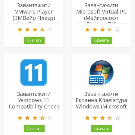
Завантажити
Завантажити
VMware Player
Microsoft Virtual PC
(ВМВейр Плеєр)
(Майкрософт
Українською
Віртуал ПК)
Безкоштовно
Українською
Безкоштовно
Завантажити
Завантажити
Windows 11
Екранна Клавіатура
Compatibility Check
Windows (Microsoft
(перевірка
Free Virtual
Сумісності З
Keyboard)
Віндовс 11)
Українською
Українською
Безкоштовно