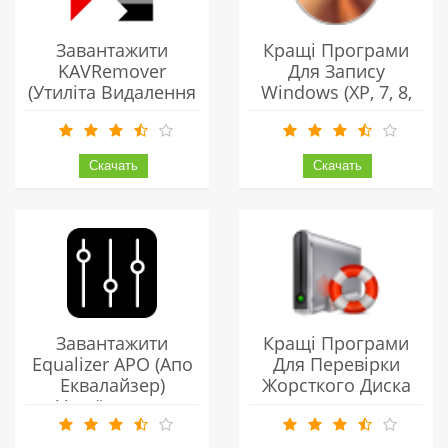
Завантажити
Кращі Програми
KAVRemover
Для Запису
(утиліта Видалення
Windows (XP, 7, 8,
Касперського)
10) На Флешку
Українською
Безкоштовно
Завантажити
Кращі Програми
Equalizer APO (Апо
Для Перевірки
Еквалайзер)
Жорсткого Диска
Українською
Безкоштовно