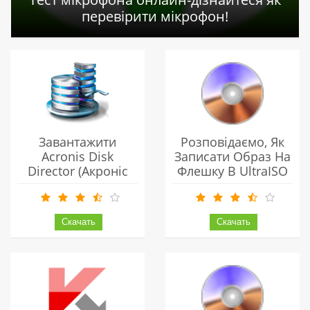
перевірити мікрофон!
Завантажити
Розповідаємо, Як
Acronis Disk
Записати Образ На
Director (Акроніс
Флешку В UltraISO
Диск Директор)
Українською
Безкоштовно