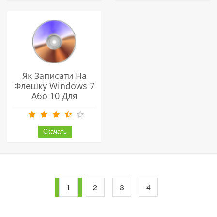
Безкоштовно
Як Записати На
Флешку Windows 7
Або 10 Для
Подальшої
Установки ОС
1
2
3
4