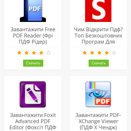
Завантажити Free
Чим Відкрити Пдф?
PDF Reader (фрі
Топ Безкоштовних
ПДФ Рідер)
Програм Для
Українською
Читання PDF
Безкоштовно
Завантажити Foxit
Завантажити PDF-
Advanced PDF
XChange Viewer
Editor (Фоксіт ПДФ
(ПДФ Х Чендж)