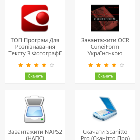
ТОП Програм Для
Завантажити OCR
Розпізнавання
CuneiForm
Тексту З Фотографії
Українською
Безкоштовно
Завантажити NAPS2
Скачати Scanitto
(НАПС)
Pro (Сканітто Про)