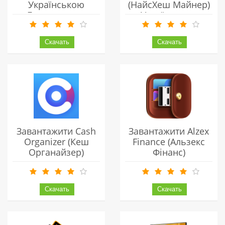
Українською
(НайсХеш Майнер)
Безкоштовно
Українською
Безкоштовно
Завантажити Cash
Завантажити Alzex
Organizer (Кеш
Finance (Альзекс
Органайзер)
Фінанс)
Українською
Українською
Безкоштовно
Безкоштовно