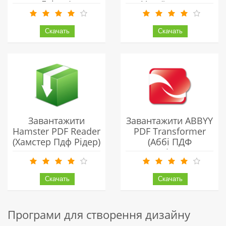
Едітор)
Українською
Українською
Безкоштовно
Безкоштовно
Завантажити
Завантажити ABBYY
Hamster PDF Reader
PDF Transformer
(Хамстер Пдф Рідер)
(Аббі ПДФ
Українською
Трансформер)
Безкоштовно
Українською
Безкоштовно
Програми для створення дизайну