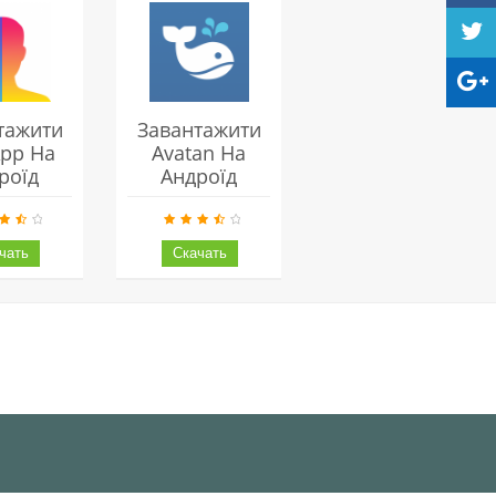
тажити
Завантажити
App На
Avatan На
роїд
Андроїд