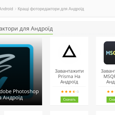
ndroid
Кращі фоторедактори для Андроїд
актори для Андроїд
Завантажити
Заван
Prisma На
MSQ
Андроїд
Анд
dobe Photoshop
а Андроїд