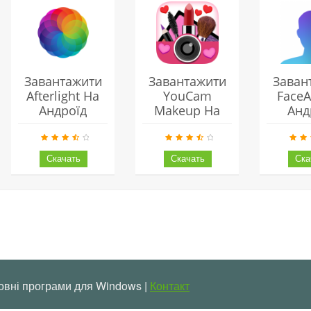
Завантажити
Завантажити
Заван
Afterlight На
YouCam
Face
Андроїд
Makeup На
Анд
Андроїд
овні програми для Windows |
Контакт