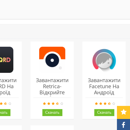
тажити
Завантажити
Завантажити
RD На
Retrica-
Facetune На
роїд
Відкрийте
Андроїд
Себе На
Андроїд