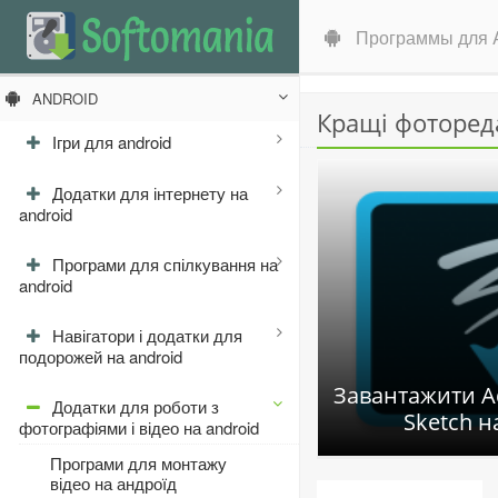
Программы для A
ANDROID
Кращі фоторед
Ігри для android
Додатки для інтернету на
android
Програми для спілкування на
android
Навігатори і додатки для
подорожей на android
Завантажити A
Додатки для роботи з
Sketch н
фотографіями і відео на android
Програми для монтажу
відео на андроїд