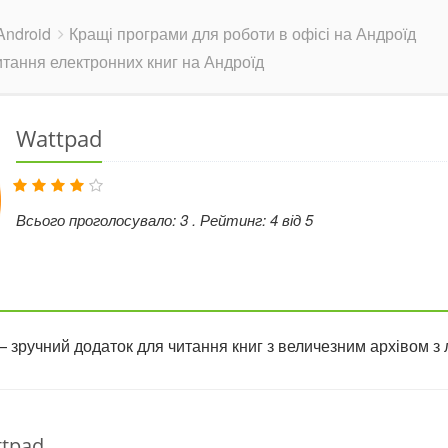
ndroid
Кращі програми для роботи в офісі на Андроїд
итання електронних книг на Андроїд
Wattpad
Всього проголосувало:
3
. Рейтинг:
4
від
5
 зручний додаток для читання книг з величезним архівом з л
tpad