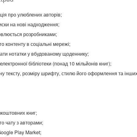
ія про улюблених авторів;
ски на нові надходження;
овлюється розробниками;
о контенту в соціальні мережі;
ати нотатки у вбудованому щоденнику;
електронної бібліотеки (понад 10 мільйонів книг);
ну тексту, розміру шрифту, стилю його оформлення та інши
коштовних книг;
о чату з авторами;
Google Play Market;