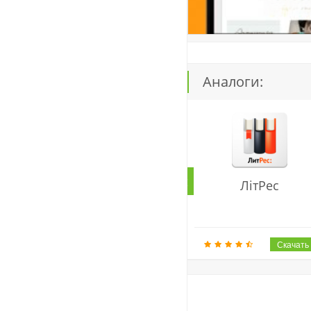
Аналоги:
ЛітРес