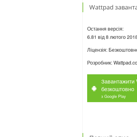
Wattpad завант
Остання версія:
6.81 від 8 лютого 2018
Ліцензія: Безкоштовн
Розробник: Wattpad.c
Завантажити 
безкоштовно
з Google Play