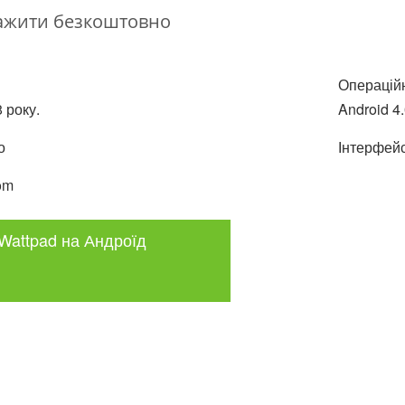
ажити безкоштовно
Операційн
 року.
Android 4
о
Інтерфейс
om
Wattpad на Андроїд