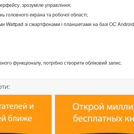
терфейсу, зрозуміле управління;
ь головного екрана та робочої області;
ми Wattpad зі смартфонами і планшетами на базі ОС Android 
вного функціоналу, потрібно створити обліковий запис.
оти: