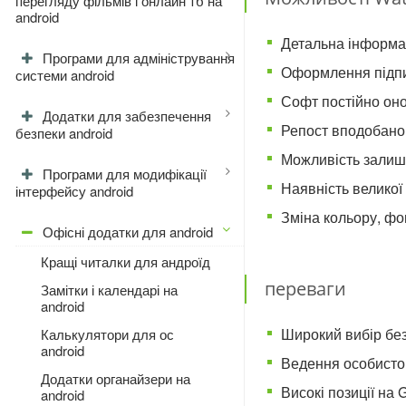
перегляду фільмів і онлайн тб на
android
Детальна інформац
Програми для адміністрування
Оформлення підпи
системи android
Софт постійно он
Додатки для забезпечення
Репост вподобаног
безпеки android
Можливість залиш
Програми для модифікації
Наявність великої 
інтерфейсу android
Зміна кольору, фо
Офісні додатки для android
Кращі читалки для андроїд
переваги
Замітки і календарі на
android
Широкий вибір без
Калькулятори для ос
android
Ведення особистог
Додатки органайзери на
Високі позиції на 
android