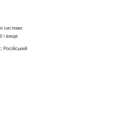
і системи:
.0 і вище
: Російський