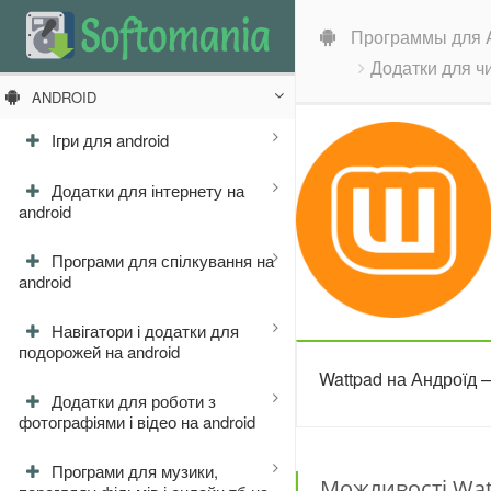
Программы для A
Додатки для ч
ANDROID
Ігри для android
Додатки для інтернету на
android
Програми для спілкування на
android
Навігатори і додатки для
подорожей на android
Wattpad на Андроїд —
Додатки для роботи з
фотографіями і відео на android
Програми для музики,
Можливості Wat