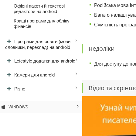
Російська мова ін
Офісні пакети й текстові
редактори на android
Багато налаштуван
Кращі програми для обліку
Сумісність програ
фінансів
Програми для освіти (мови,
словники, переклад) на android
недоліки
Lefestyle додатки для android
Для доступу до по
Камери для android
Відео та скрінш
Різне
WINDOWS