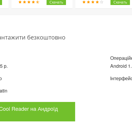
вантажити безкоштовно
Операційн
5 р.
Android 1
о
Інтерфейс
atin
Cool Reader на Андроїд