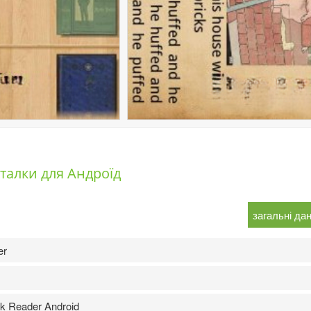
талки для Андроїд
загальні дан
er
 Reader Android