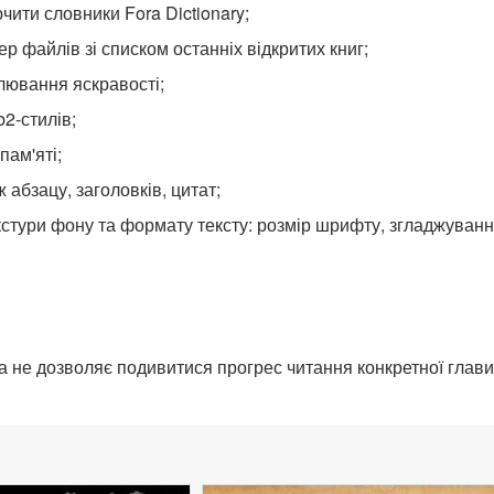
чити словники Fora Dictionary;
р файлів зі списком останніх відкритих книг;
лювання яскравості;
2-стилів;
пам'яті;
 абзацу, заголовків, цитат;
тури фону та формату тексту: розмір шрифту, згладжуванн
 не дозволяє подивитися прогрес читання конкретної глави, 