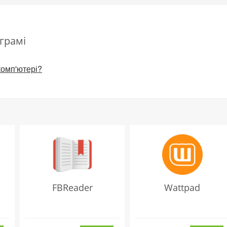
грамі
комп'ютері?
FBReader
Wattpad