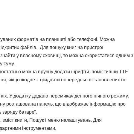
имуваних форматів на планшеті або телефоні. Можна
 відкритих файлів. Для пошуку книг на пристрої
знайти у власному сховищі, то можна скористатися одним з
ну суму.
недостатньо можна вручну додати шрифти, помістивши TTF
ення, якщо жодне з тридцяти попередньо встановлених не
елях. У додатку додано перемикач денного нічного режиму,
рану розташована панель, що відображає інформацію про
ь заряду батареї.
у, зміст книги, Пошук і меню налаштувань. Для
ндартними інструментами.