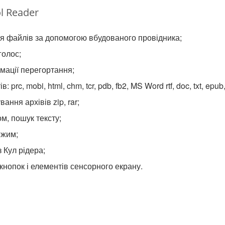
l Reader
я файлів за допомогою вбудованого провідника;
голос;
мації перегортання;
 prc, mobi, html, chm, tcr, pdb, fb2, MS Word rtf, doc, txt, epub
ання архівів zip, rar;
ом, пошук тексту;
ежим;
 Кул рідера;
кнопок і елементів сенсорного екрану.