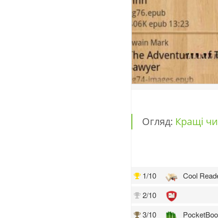
Огляд:
Кращі чи
1/10
Cool Read
2/10
3/10
PocketBook