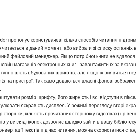
der пропонує користувачеві кілька способів читання підтр
о читається в даний момент, або вибрати зі списку останніх
чний файловий менеджер. Якщо потрібної книги не вдалося 
лайн магазинів електронних книг і завантажити їх за вказа
ступно шість вбудованих шрифтів, але якщо їх виявиться 
onts на пристрої. Так само додаються власні фонові зображ
.
штувати розмір шрифту, його жирність і всі відступи в пікс
гулювати яскравість дисплея. У режимі перегляду вгорі ек
 сторінки, кількість прочитаних сторінок(у відсотках) і рівен
ів у вигляді іконок дозволяє швидко зайти в вашу бібліотек
онвертації текстів під час читання, можна скористатися ста