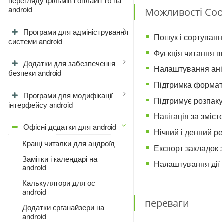
перегляду фільмів і онлайн тб на
android
Можливості Coo
Програми для адміністрування
Пошук і сортуванн
системи android
Функція читання в
Додатки для забезпечення
Налаштування ані
безпеки android
Підтримка форматів:
Програми для модифікації
Підтримує розпакув
інтерфейсу android
Навігація за зміст
Офісні додатки для android
Нічний і денний р
Кращі читалки для андроїд
Експорт закладок з
Замітки і календарі на
Налаштування дії 
android
Калькулятори для ос
android
переваги
Додатки органайзери на
android