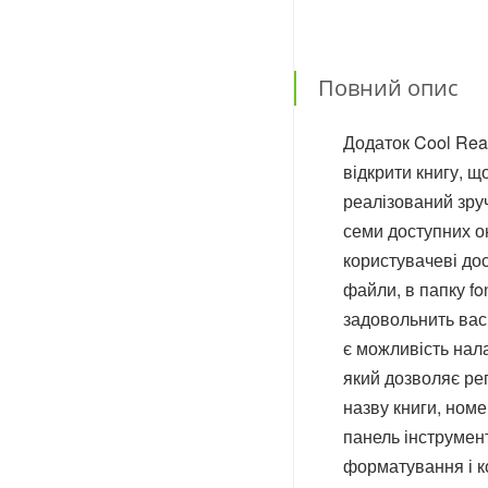
Повний опис
Додаток Cool Rea
відкрити книгу, щ
реалізований зру
семи доступних он
користувачеві до
файли, в папку f
задовольнить вас
є можливість нала
який дозволяє ре
назву книги, номер
панель інструмент
форматування і к