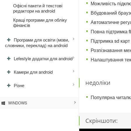
Можливість підклю
Офісні пакети й текстові
редактори на android
Вбудований браузе
Кращі програми для обліку
Автоматичне регу
фінансів
Повна підтримка fb
Програми для освіти (мови,
Підтримка sd карт 
словники, переклад) на android
Розпізнавання меж
Lefestyle додатки для android
Налаштування текс
Камери для android
недоліки
Різне
Популярна читалка
WINDOWS
Скріншоти: