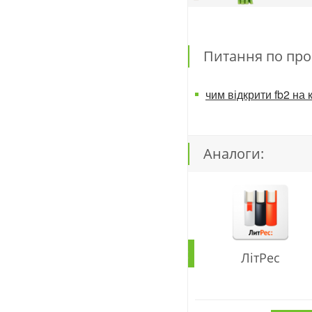
Питання по про
чим відкрити fb2 на 
Аналоги:
ЛітРес