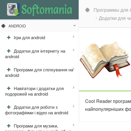
Программы для A
Додатки для ч
ANDROID
Ігри для android
Додатки для інтернету на
android
Програми для спілкування на
android
Навігатори і додатки для
подорожей на android
Cool Reader програм
Додатки для роботи з
найпопулярніших фор
фотографіями і відео на android
Програми для музики,