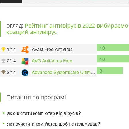
огляд:
Рейтинг антивірусів 2022-вибираємо
кращий антивірус
10
1/14
Avast Free Antivirus
10
2/14
AVG Anti-Virus Free
8
3/14
Advanced SystemCare Ultimate
Питання по програмі
як очистити комп'ютер від вірусів?
як почистити комп'ютер щоб не гальмував?