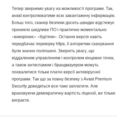
Тепер звернемо увагу на можливості програми. Так,
avast контролюватиме всю завантажену інформацію.
Більш того, сканер безпеки досить швидко відстежує
проникло шкідливе ПО і практично моментально
«викорінює» «бур'яни». Остання версія навіть
передбачає перевірку https, її алгоритми сканування
були значно поліпшені. Зверніть увагу, що
віддаленим управлінням і контролем кінцевих точок,
а також антиспамом і брандмауером можуть
похвалитися тільки платні версії антивірусної
програми. Так що за повну безпеку з Avast Premium
Security доведеться все-таки заплатити. Але
враховуючи демократичну вартість ліцензії, ви тільки
виграєте.