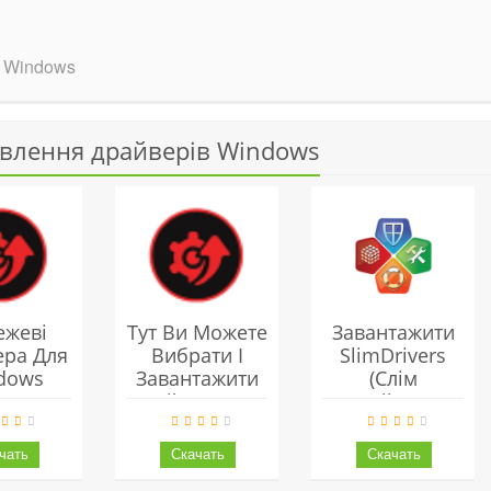
в Windows
овлення драйверів Windows
ежеві
Тут Ви Можете
Завантажити
ера Для
Вибрати І
SlimDrivers
dows
Завантажити
(Слім
Драйвери Для
Драйверс)
Відеокарти ATI
Українською
AMD, Intel,
Безкоштовно
NVIDIA