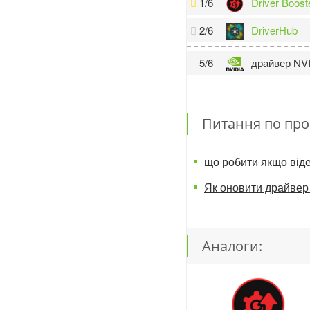
1/6
Driver Boost
2/6
DriverHub
5/6
драйвер NVI
Питання по про
що робити якщо віде
Як оновити драйвер
Аналоги: