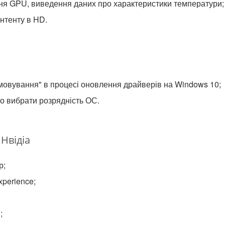
ня GPU, виведення даних про характеристики температури;
нтенту в HD.
мовування" в процесі оновлення драйверів на Windows 10;
о вибрати розрядність ОС.
Нвідіа
р;
perience;
;