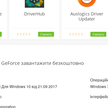
e
DriverHub
Auslogics Driver
Updater
 GeForce завантажити безкоштовно
Операційн
t Для Windows 10 від
21.09
2017
Windows 7,
о
Інтерфейс
rporation