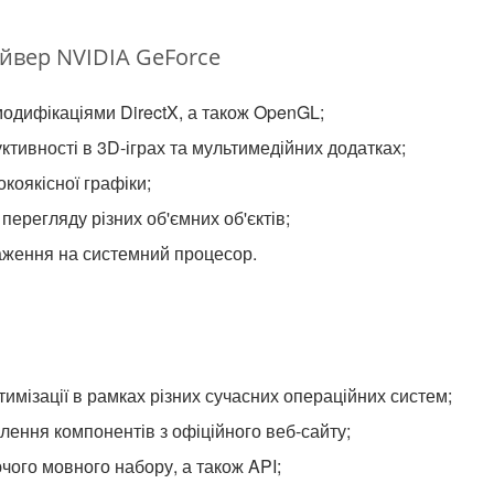
йвер NVIDIA GeForce
модифікаціями DirectX, а також OpenGL;
тивності в 3D-іграх та мультимедійних додатках;
коякісної графіки;
перегляду різних об'ємних об'єктів;
ження на системний процесор.
тимізації в рамках різних сучасних операційних систем;
ення компонентів з офіційного веб-сайту;
ого мовного набору, а також API;