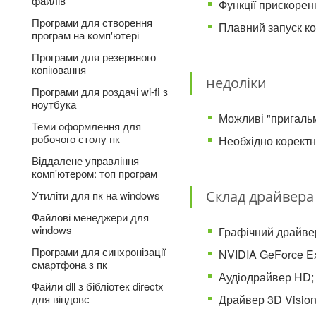
файлів
Функції прискорен
Програми для створення
Плавний запуск ко
програм на комп'ютері
Програми для резервного
копіювання
недоліки
Програми для роздачі wi-fi з
ноутбука
Можливі "пригаль
Теми оформлення для
робочого столу пк
Необхідно коректн
Віддалене управління
комп'ютером: топ програм
Склад драйвера 
Утиліти для пк на windows
Файлові менеджери для
windows
Графічний драйве
Програми для синхронізації
NVIDIA GeForce Ex
смартфона з пк
Аудіодрайвер HD;
Файли dll з бібліотек directx
Драйвер 3D Vision
для віндовс