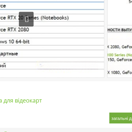
 для відеокарт
загальні д