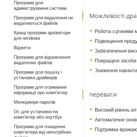
Програми для
адміністрування системи
Можливості дра
Програми для видалення не
видаляються файлів
Робота з різними 
Кращі програми архіватори
для windows
Підвищення продук
Віджети
Забезпечення висо
Програми для відновлення
Покращені засоби 
видалених файлів
Зниження наванта
Програми для пошуку і
установки драйверів
Програми для отримання
інформації про комп'ютер
переваги
Менеджери паролів
Високий рівень оп
Ос для установки на
комп'ютер або ноутбук
Автоматичне оновл
Програми для очищення
Підтримка вражаюч
комп'ютера від непотрібних