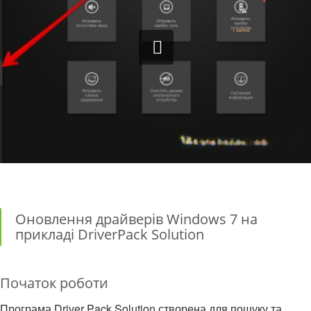
Оновлення драйверів Windows 7 на
прикладі DriverPack Solution
Початок роботи
Програма Driver Pack Solution створена для пошуку та