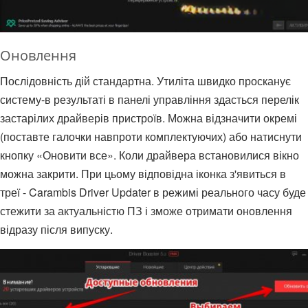
Оновлення
Послідовність дій стандартна. Утиліта швидко просканує
систему-в результаті в панелі управління здасться перелік
застарілих драйверів пристроїв. Можна відзначити окремі
(поставте галочки навпроти комплектуючих) або натиснути
кнопку «Оновити все». Коли драйвера встановилися вікно
можна закрити. При цьому відповідна іконка з'явиться в
треї - Carambis Driver Updater в режимі реального часу буде
стежити за актуальністю ПЗ і зможе отримати оновлення
відразу після випуску.