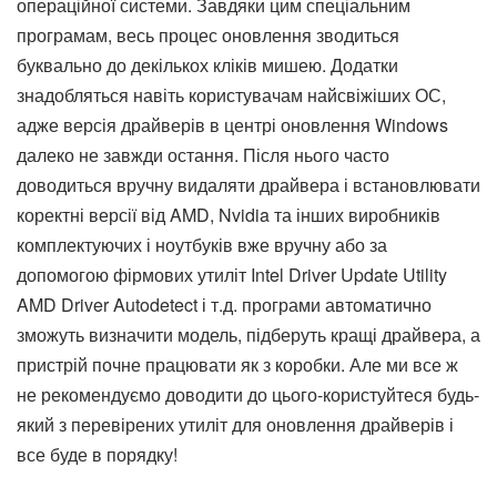
операційної системи. Завдяки цим спеціальним
програмам, весь процес оновлення зводиться
буквально до декількох кліків мишею. Додатки
знадобляться навіть користувачам найсвіжіших ОС,
адже версія драйверів в центрі оновлення Windows
далеко не завжди остання. Після нього часто
доводиться вручну видаляти драйвера і встановлювати
коректні версії від AMD, Nvidia та інших виробників
комплектуючих і ноутбуків вже вручну або за
допомогою фірмових утиліт Intel Driver Update Utility
AMD Driver Autodetect і т.д. програми автоматично
зможуть визначити модель, підберуть кращі драйвера, а
пристрій почне працювати як з коробки. Але ми все ж
не рекомендуємо доводити до цього-користуйтеся будь-
який з перевірених утиліт для оновлення драйверів і
все буде в порядку!