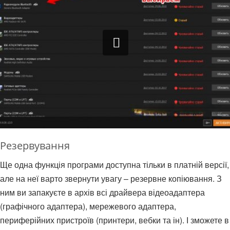
Резервування
Ще одна функція програми доступна тільки в платній версії,
але на неї варто звернути увагу – резервне копіювання. З
ним ви запакуєте в архів всі драйвера відеоадаптера
(графічного адаптера), мережевого адаптера,
периферійних пристроїв (принтери, вебки та ін). І зможете в