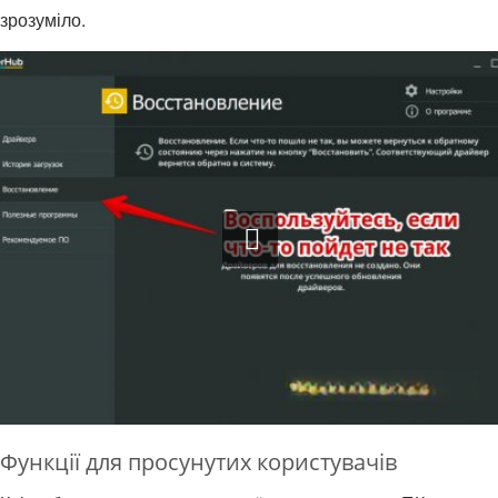
зрозуміло.
Функції для просунутих користувачів