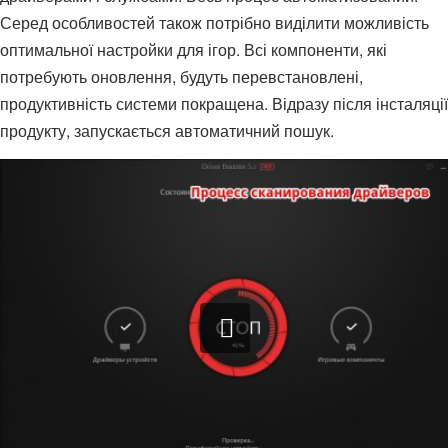
Серед особливостей також потрібно виділити можливість
оптимальної настройки для ігор. Всі компоненти, які
потребують оновлення, будуть перевстановлені,
продуктивність системи покращена. Відразу після інсталяції
продукту, запускається автоматичний пошук.