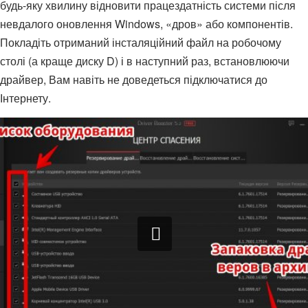
будь-яку хвилину відновити працездатність системи після
невдалого оновлення Windows, «дров» або компонентів.
Покладіть отриманий інсталяційний файл на робочому
столі (а краще диску D) і в наступний раз, встановлюючи
драйвер, Вам навіть не доведеться підключатися до
Інтернету.