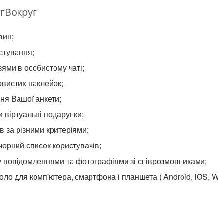
гВокруг
вин;
истування;
зями в особистому чаті;
рвистих наклейок;
ня Вашої анкети;
 віртуальні подарунки;
в за різними критеріями;
 чорний список користувачів;
у повідомленнями та фотографіями зі співрозмовниками;
коло для комп'ютера, смартфона і планшета ( Android, iOS, W