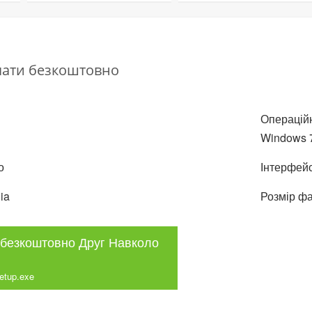
чати безкоштовно
Операційн
Windows 7,
о
Інтерфейс
ia
Розмір фа
безкоштовно Друг Навколо
etup.exe