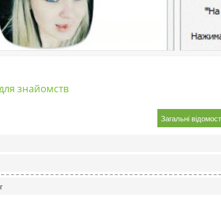
для знайомств
Загальні відомост
г