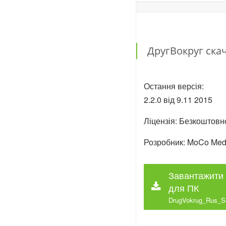
ДругВокруг ска
Остання версія:
2.2.0 від
9.11
2015
Ліцензія: Безкоштовн
Розробник: MoCo Med
Завантажити 
для ПК
DrugVokrug_Rus_S