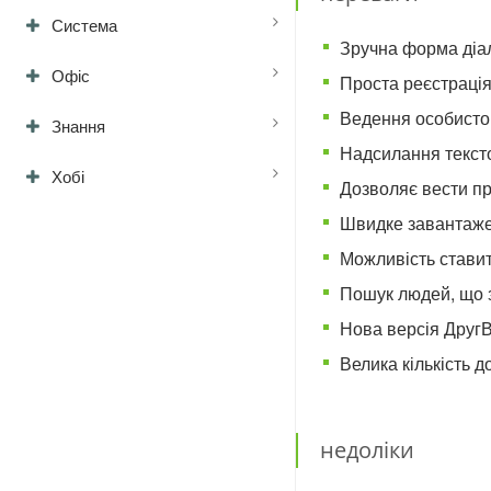
Система
Зручна форма діал
Офіс
Проста реєстрація
Ведення особисто
Знання
Надсилання тексто
Хобі
Дозволяє вести пр
Швидке завантажен
Можливість ставит
Пошук людей, що з
Нова версія ДругВ
Велика кількість д
недоліки