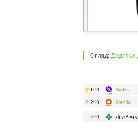
Огляд:
Додатки 
1/10
Badoo
2/10
Мамба
5/10
ДругВокру