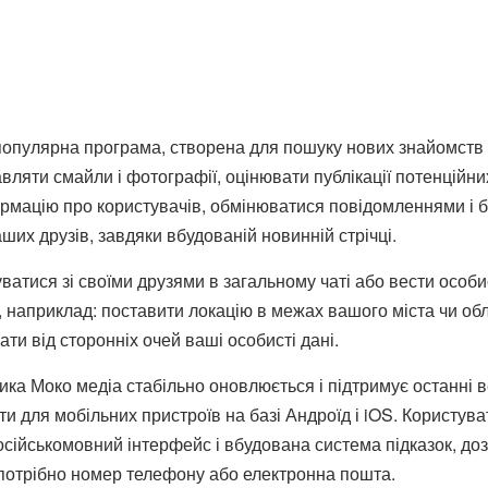
опулярна програма, створена для пошуку нових знайомств і 
вляти смайли і фотографії, оцінювати публікації потенційни
мацію про користувачів, обмінюватися повідомленнями і баг
ших друзів, завдяки вбудованій новинній стрічці.
ватися зі своїми друзями в загальному чаті або вести особ
ї, наприклад: поставити локацію в межах вашого міста чи о
и від сторонніх очей ваші особисті дані.
ика Моко медіа стабільно оновлюється і підтримує останні 
и для мобільних пристроїв на базі Андроїд і iOS. Користу
сійськомовний інтерфейс і вбудована система підказок, доз
 потрібно номер телефону або електронна пошта.