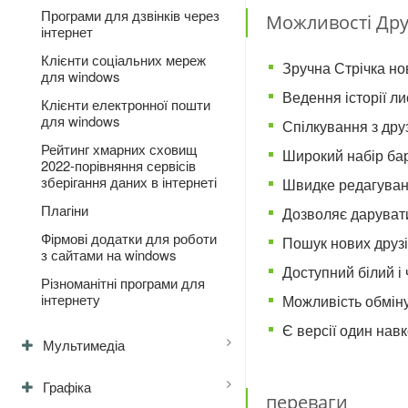
Програми для дзвінків через
Можливості Дру
інтернет
Клієнти соціальних мереж
Зручна Стрічка но
для windows
Ведення історії л
Клієнти електронної пошти
для windows
Спілкування з дру
Рейтинг хмарних сховищ
Широкий набір ба
2022-порівняння сервісів
зберігання даних в інтернеті
Швидке редагуван
Плагіни
Дозволяє дарувати
Фірмові додатки для роботи
Пошук нових друзі
з сайтами на windows
Доступний білий і
Різноманітні програми для
інтернету
Можливість обмін
Є версії один нав
Мультимедіа
Графіка
переваги