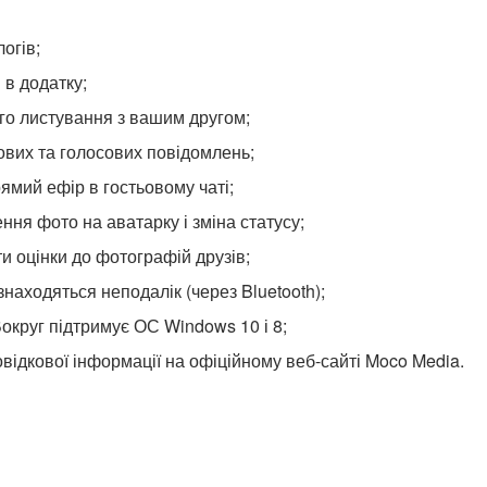
огів;
 в додатку;
го листування з вашим другом;
вих та голосових повідомлень;
ямий ефір в гостьовому чаті;
ня фото на аватарку і зміна статусу;
и оцінки до фотографій друзів;
находяться неподалік (через Bluetooth);
округ підтримує ОС Windows 10 і 8;
овідкової інформації на офіційному веб-сайті Moco Media.