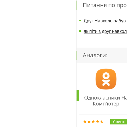
Питання по про
Друг Навколо-забув
як піти з друг навк
Аналоги:
Однокласники Н
Комп'ютер