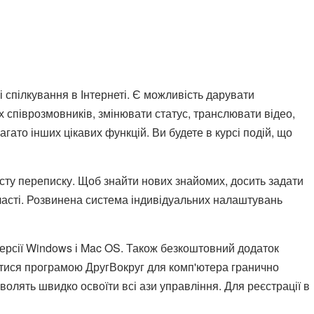
спілкування в Інтернеті. Є можливість дарувати
х співрозмовників, змінювати статус, транслювати відео,
ато інших цікавих функцій. Ви будете в курсі подій, що
исту переписку. Щоб знайти нових знайомих, досить задати
бласті. Розвинена система індивідуальних налаштувань
версії Windows і Mac OS. Також безкоштовний додаток
ватися програмою ДругВокруг для комп'ютера гранично
волять швидко освоїти всі ази управління. Для реєстрації в