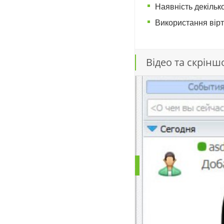
Наявність декільк
Використання вірт
Відео та скрінш