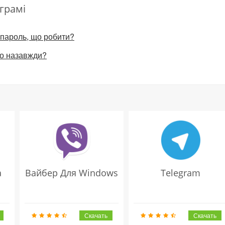
грамі
 пароль, що робити?
оло назавжди?
а
Вайбер Для Windows
Telegram