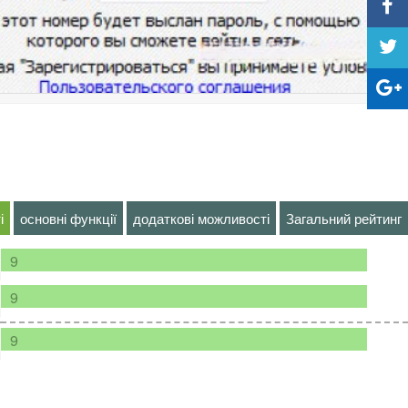
і
основні функції
додаткові можливості
Загальний рейтинг
9
9
9