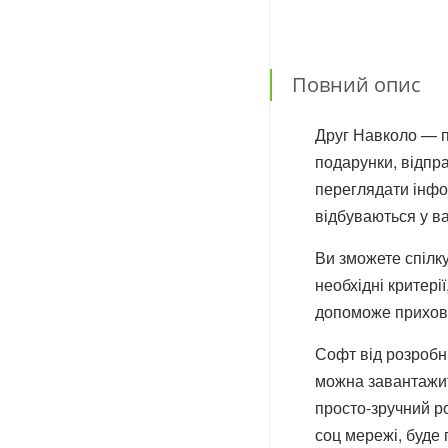
Повний опис
Друг Навколо — п
подарунки, відпра
переглядати інфор
відбуваються у ва
Ви зможете спілку
необхідні критері
допоможе приховат
Софт від розробн
можна завантажит
просто-зручний ро
соц мережі, буде