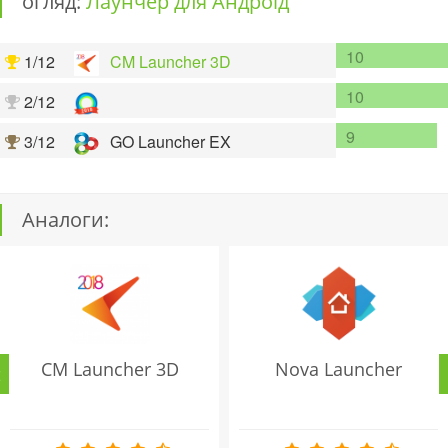
огляд:
Лаунчер для Андроїд
10
1/12
CM Launcher 3D
10
2/12
9
3/12
GO Launcher EX
Аналоги:
CM Launcher 3D
Nova Launcher