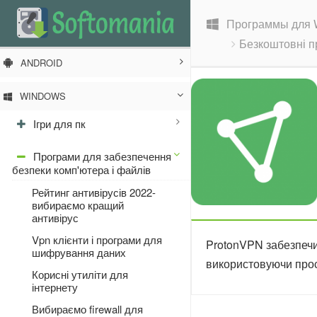
Программы для 
Безкоштовні 
ANDROID
WINDOWS
Ігри для пк
Програми для забезпечення
безпеки комп'ютера і файлів
Рейтинг антивірусів 2022-
вибираємо кращий
антивірус
Vpn клієнти і програми для
ProtonVPN забезпечит
шифрування даних
використовуючи прос
Корисні утиліти для
інтернету
Вибираємо firewall для