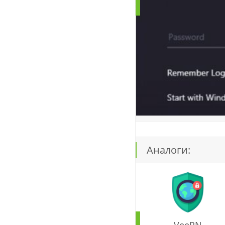
Аналоги:
VeePN