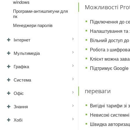
windows
Можливості Pr
Програми-антишпигуни для
пк
Підключення до се
Менеджери паролів
Налаштування та 
Інтернет
Вільний доступ до 
Робота з шифрован
Мультимедіа
Клієнт можна зава
Графіка
Підтримує Google C
Система
переваги
Офіс
Вигідні тарифи зі 
Знання
Невисокі системні
Хобі
Швидка авторизаці