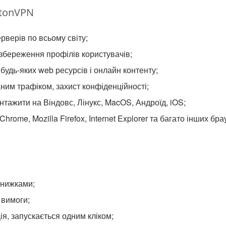
otonVPN
рверів по всьому світу;
збереження профілів користувачів;
будь-яких web ресурсів і онлайн контенту;
им трафіком, захист конфіденційності;
нтажити на Віндовс, Лінукс, MacOS, Андроїд, iOS;
hrome, Mozilla Firefox, Internet Explorer та багато інших бра
знижками;
 вимоги;
я, запускається одним кліком;