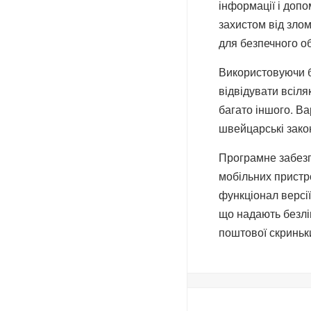
інформації і доп
захистом від зло
для безпечного о
Використовуючи б
відвідувати всіля
багато іншого. Ва
швейцарські зако
Програмне забезп
мобільних пристро
функціонал версі
що надають безлі
поштової скриньки