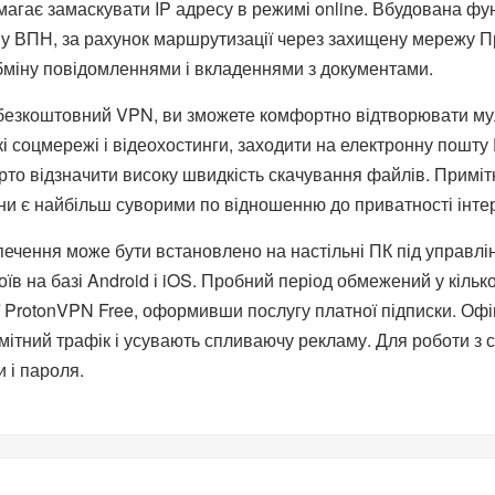
омагає замаскувати IP адресу в режимі online. Вбудована фу
му ВПН, за рахунок маршрутизації через захищену мережу П
бміну повідомленнями і вкладеннями з документами.
езкоштовний VPN, ви зможете комфортно відтворювати мульт
кі соцмережі і відеохостинги, заходити на електронну пошту 
рто відзначити високу швидкість скачування файлів. Примітн
ни є найбільш суворими по відношенню до приватності інтер
ечення може бути встановлено на настільні ПК під управлін
їв на базі Android і iOS. Пробний період обмежений у кільк
ї ProtonVPN Free, оформивши послугу платної підписки. Офі
мітний трафік і усувають спливаючу рекламу. Для роботи з 
 і пароля.