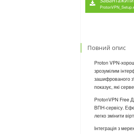
Завантажити
ProtonVPN_Setup.
Повний опис
Proton VPN-хороши
зрозумілим інтерф
зашифрованого з'
показує, які серв
ProtonVPN Free Д
ВПН-сервісу. Ефе
легко змінити вір
Інтеграція з мере