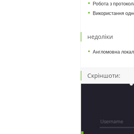
Робота з протокола
Використання одно
недоліки
Англомовна локалі
Скріншоти: