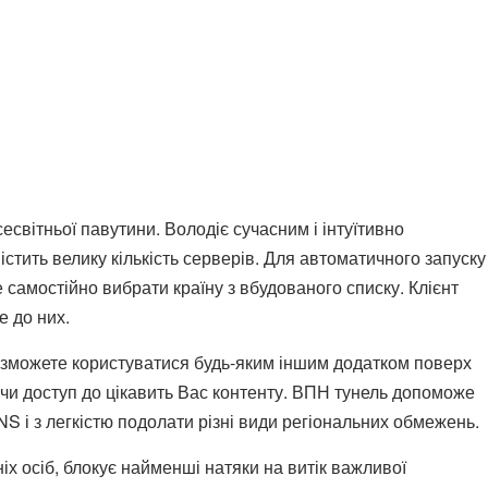
світньої павутини. Володіє сучасним і інтуїтивно
істить велику кількість серверів. Для автоматичного запуску
самостійно вибрати країну з вбудованого списку. Клієнт
е до них.
 зможете користуватися будь-яким іншим додатком поверх
ючи доступ до цікавить Вас контенту. ВПН тунель допоможе
S і з легкістю подолати різні види регіональних обмежень.
іх осіб, блокує найменші натяки на витік важливої