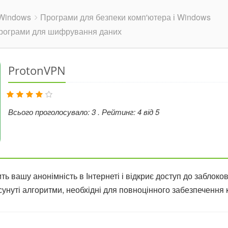
Windows
Програми для безпеки комп'ютера і Windows
програми для шифрування даних
ProtonVPN
Всього проголосувало:
3
. Рейтинг:
4
від
5
ь вашу анонімність в Інтернеті і відкриє доступ до заблоко
унуті алгоритми, необхідні для повноцінного забезпечення 