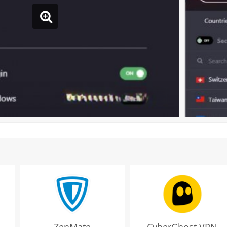
ZenMate
CyberGhost VPN