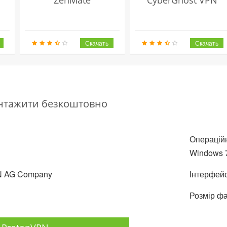
антажити безкоштовно
Операційн
Windows 7
PN AG Company
Інтерфейс
Розмір фа