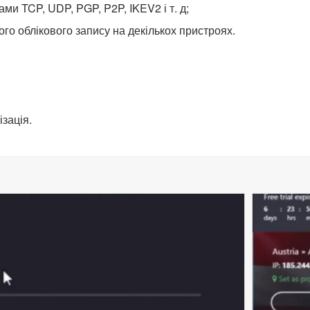
ми TCP, UDP, PGP, P2P, IKEV2 і т. д;
го облікового запису на декількох пристроях.
зація.