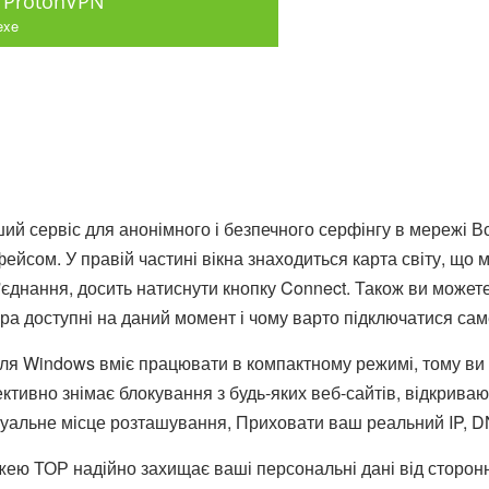
 ProtonVPN
exe
й сервіс для анонімного і безпечного серфінгу в мережі Все
ейсом. У правій частині вікна знаходиться карта світу, що м
єднання, досить натиснути кнопку Connect. Також ви можете 
ера доступні на даний момент і чому варто підключатися сам
ля Windows вміє працювати в компактному режимі, тому ви
ктивно знімає блокування з будь-яких веб-сайтів, відкрива
туальне місце розташування, Приховати ваш реальний IP, DN
жею ТОР надійно захищає ваші персональні дані від сторонн