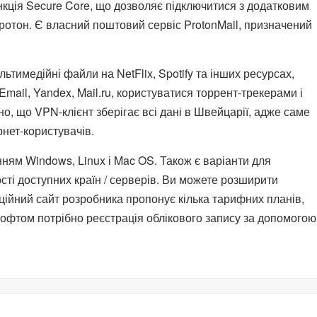
нкція Secure Core, що дозволяє підключитися з додатковим
ротон. Є власний поштовий сервіс ProtonMail, призначений
имедійні файли на NetFlix, Spotify та інших ресурсах,
Email, Yandex, Mail.ru, користуватися торрент-трекерами і
о, що VPN-клієнт зберігає всі дані в Швейцарії, адже саме
нет-користувачів.
ням Windows, Linux і Mac OS. Також є варіанти для
ості доступних країн / серверів. Ви можете розширити
ційний сайт розробника пропонує кілька тарифних планів,
софтом потрібно реєстрація облікового запису за допомогою