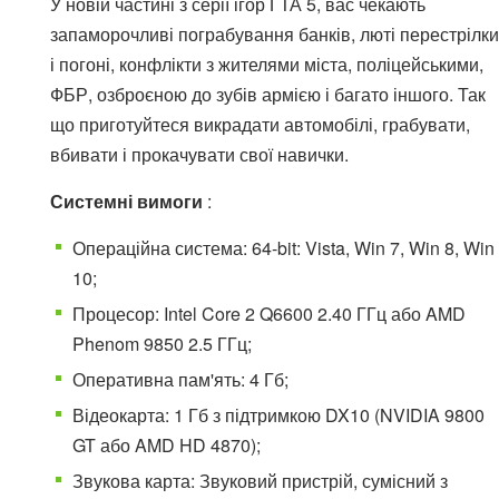
У новій частині з серії ігор ГТА 5, вас чекають
запаморочливі пограбування банків, люті перестрілки
і погоні, конфлікти з жителями міста, поліцейськими,
ФБР, озброєною до зубів армією і багато іншого. Так
що приготуйтеся викрадати автомобілі, грабувати,
вбивати і прокачувати свої навички.
Системні вимоги
:
Операційна система: 64-bit: Vista, Win 7, Win 8, Win
10;
Процесор: Intel Core 2 Q6600 2.40 ГГц або AMD
Phenom 9850 2.5 ГГц;
Оперативна пам'ять: 4 Гб;
Відеокарта: 1 Гб з підтримкою DX10 (NVIDIA 9800
GT або AMD HD 4870);
Звукова карта: Звуковий пристрій, сумісний з