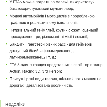
У ГТА5 можна пограти по мережі, використовуй
багатокористувацький мультиплеер;
Моделі автомобілів і мотоциклів з проробленою
графікою в реалістичному іспольненіі;
Нетривіальний геймплей, крутий сюжет і сценарій
проходження гри, різноманітні місії і локації;
Бандити і гангстери різних расс - для геймерів
доступний білий, афроамериканець,
латиноамериканець і т. д.;
ГТА 5-один з кращих представників серії ігор в жанрі
Action, Racing 3D, 3rd Person;
Присутні різні види тварин, щільний потік машин на
дорогах і деталізована рослинність.
недоліки