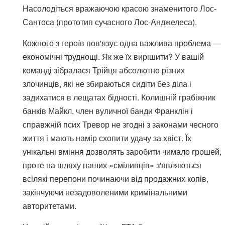
Насолодіться вражаючою красою знаменитого Лос-
Сантоса (прототип сучасного Лос-Анджелеса).
Кожного з героїв пов'язує одна важлива проблема —
економічні труднощі. Як же їх вирішити? У вашій
команді зібралася Трійця абсолютно різних
злочинців, які не збираються сидіти без діла і
задихатися в лещатах бідності. Колишній грабіжник
банків Майкл, член вуличної банди Франклін і
справжній псих Тревор не згодні з законами чесного
життя і мають намір схопити удачу за хвіст. Їх
унікальні вміння дозволять заробити чимало грошей,
проте на шляху наших «сміливців» з'являються
всілякі перепони починаючи від продажних копів,
закінчуючи незадоволеними кримінальними
авторитетами.