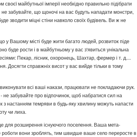
м своєї майбутньої імперії необхідно правильно підібрати
е не забувайте, що щоночі на вас будуть нападати монстри,
де зводити міцні стіни навколо своїх будівель. Ви ж не
кщо у Вашому місті буде жити багато людей, розвиток піде
о буде рости і в майбутньому у вас з'явиться унікальна
ями: Пекар, лісник, охоронець, Шахтар, фермер і т. д....
я. Досягти справжніх висот у вас вийде тільки в тому
 виконувати всі ваші накази, працювати не покладаючи рук.
 - не забувайте про відпочинок, щоб набратися сил на
 як з настанням темряви в будь-яку хвилину можуть напасти
оту чи лиха.
сце для розширення існуючого поселення. Ваша мета-
ше роботи вони зроблять, тим швидше ваше село переросте в