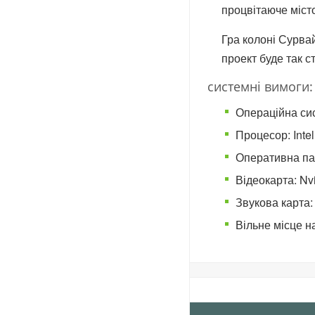
процвітаюче міст
Гра колоні Сурвай
проект буде так с
системні вимоги:
Операційна сис
Процесор: Intel
Оперативна пам
Відеокарта: Nv
Звукова карта: 
Вільне місце н