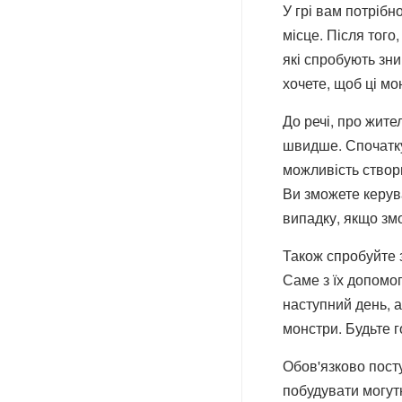
У грі вам потрібн
місце. Після того
які спробують зни
хочете, щоб ці м
До речі, про жите
швидше. Спочатку
можливість створи
Ви зможете керува
випадку, якщо зм
Також спробуйте з
Саме з їх допомог
наступний день, а
монстри. Будьте г
Обов'язково пост
побудувати могут