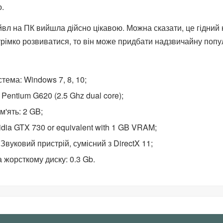
о.
вл на ПК вийшла дійсно цікавою. Можна сказати, це гідний ко
трімко розвиватися, то він може придбати надзвичайну попул
тема: Windows 7, 8, 10;
 Pentium G620 (2.5 Ghz dual core);
'ять: 2 GB;
idia GTX 730 or equivalent with 1 GB VRAM;
Звуковий пристрій, сумісний з DirectX 11;
а жорсткому диску: 0.3 Gb.