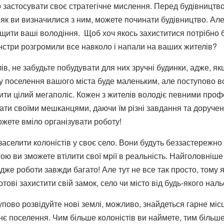
о застосувати своє стратегічне мислення. Перед будівництво
, як ви визначилися з ним, можете починати будівництво. Ал
щити ваші володіння. Щоб хоч якось захиститися потрібно бу
онстри розгромили все навколо і напали на ваших жителів?
лів, не забудьте побудувати для них зручні будинки, адже, я
 поселення вашого міста буде маленьким, але поступово вон
ти цілий мегаполіс. Кожен з жителів володіє певними професі
ти своїми мешканцями, даючи їм різні завдання та дорученн
ожете вміло організувати роботу!
аселити колоністів у своє село. Вони будуть беззастережно
ою ви зможете втілити свої мрії в реальність. Найголовніше
дже роботи завжди багато! Але тут не все так просто, тому
отові захистити свій замок, село чи місто від будь-якого наль
упово розвідуйте нові землі, можливо, знайдеться гарне мі
нє поселення. Чим більше колоністів ви наймете, тим біль