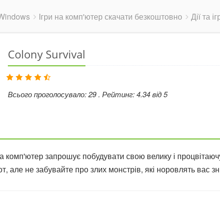
Windows
Ігри на комп'ютер скачати безкоштовно
Дії та 
Colony Survival
Всього проголосувало:
29
. Рейтинг:
4.34
від
5
на комп'ютер запрошує побудувати свою велику і процвітаючу
т, але не забувайте про злих монстрів, які норовлять вас з