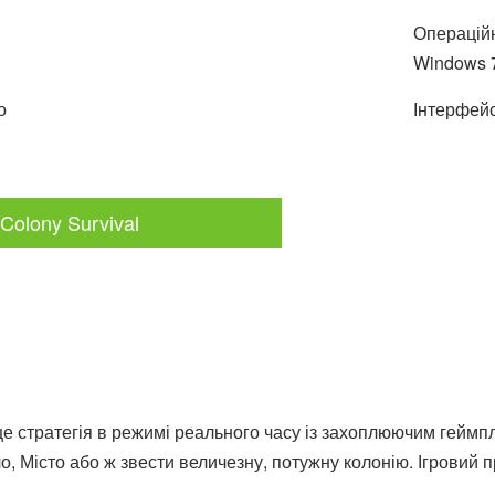
Операційн
Windows 7
о
Інтерфейс
Colony Survival
 це стратегія в режимі реального часу із захоплюючим гейм
ло, Місто або ж звести величезну, потужну колонію. Ігровий