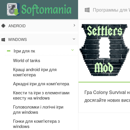
Программы для 
ANDROID
WINDOWS
Ігри для пк
World of tanks
Кращі android ігри для
комп'ютера
Аркадні ігри для комп'ютера
Гра Colony Survival 
Квести та ігри з елементами
квесту на windows
досягайте нових висо
Головоломки і логічні ігри
для windows
Гонки для комп'ютера з
windows