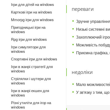
Ігри для дітей на windows
переваги
Карткові ігри на windows
Mmorpg ігри для windows
Зручне управління
Пригодницькі ігри на
Низькі системні в
windows
Захоплюючий ігро
Rpg ігри для windows
Можливість побудув
Ігри симулятори для
windows
Приємна графіка, 
Спортивні ігри для windows
Ігри в жанрі стратегії для
windows
недоліки
Стрілялки і шутери для
windows
Мало можливостей,
Ігри в жанрі екшен для
У зв'язку з тим, щ
windows
Різні утиліти для ігор на
windows