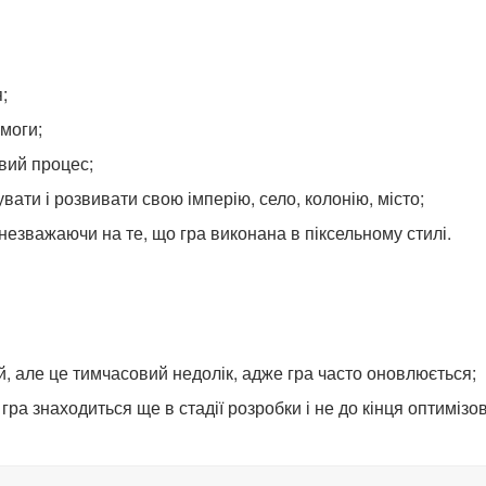
;
имоги;
вий процес;
ати і розвивати свою імперію, село, колонію, місто;
незважаючи на те, що гра виконана в піксельному стилі.
 але це тимчасовий недолік, адже гра часто оновлюється;
о гра знаходиться ще в стадії розробки і не до кінця оптиміз