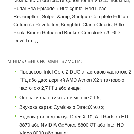
Можна встановлювати Доповнення V DLC industrial,
Burial Sea Episode + Bird cginfo, Red Dead
Redemption, Sniper &amp; Shotgun Complete Edition,
Columbia Revolution, Songbird, Clash Clouds, Rifle
Pack, Broom Reloaded Booker, Comstock e3, RID
Dewitt і т. д.
мінімальні системні вимоги:
Процесор: Intel Core 2 DUO з тактовою частотою 2
ГГц або двоядерний AMD Athlon X2 з тактовою
частотою 2,7 ГГц або вище;
Оперативна пам'ять: не менше 2 Гб;
Звукова карта: Сумісна з DirectX 9.0 з;
Відеокарта: підтримує DirectX 10, ATI Radeon HD
3870 або NVIDIA GeForce 8800 GT або Intel HD
Video 3000 або вище;