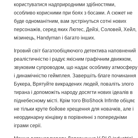
користуватися надприродними здібностями,
особливо корисними при боях з босами. А сюжет не
буде одноманітним, вам зустрінуться сотні нових
персонажів, серед яких Лютес, Дейзі, Соловей, Хейл,
мізинець, Handyman і багато інших.
Ігровий світ багатообіцяючого детектива наповнений
реалістичністю і радує якісним графічним движком,
звуковим супроводом, що надає особливу атмосферу
і динамічністю геймплея. Завершіть благе починання
Букера, Врятуйте викрадених людей, поваліть злого
тирана і допоможіть народу досягти нових ідеалів в
піднебесному місті. Крім того BioShock Infinite обіцяє
не тільки круте бойове хрещення для новачків, але і
неординарну кінцівку в порівнянні з попередніми
іграми серії.