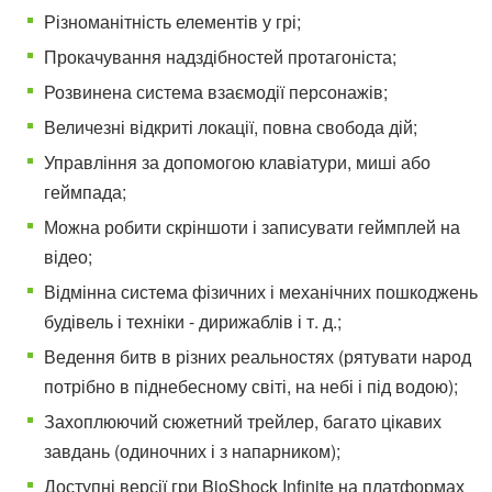
Різноманітність елементів у грі;
Прокачування надздібностей протагоніста;
Розвинена система взаємодії персонажів;
Величезні відкриті локації, повна свобода дій;
Управління за допомогою клавіатури, миші або
геймпада;
Можна робити скріншоти і записувати геймплей на
відео;
Відмінна система фізичних і механічних пошкоджень
будівель і техніки - дирижаблів і т. д.;
Ведення битв в різних реальностях (рятувати народ
потрібно в піднебесному світі, на небі і під водою);
Захоплюючий сюжетний трейлер, багато цікавих
завдань (одиночних і з напарником);
Доступні версії гри BioShock Infinite на платформах