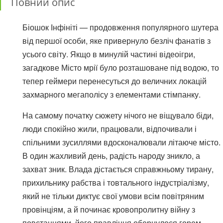
Повний опис
Біошок Інфініті — продовження популярного шутера
від першої особи, яке привернуло безліч фанатів з
усього світу. Якщо в минулій частині відеоігри,
загадкове Місто мрії було розташоване під водою, то
тепер геймери перенесуться до величних локацій
захмарного мегаполісу з елементами стімпанку.
На самому початку сюжету нічого не віщувало біди,
люди спокійно жили, працювали, відпочивали і
спільними зусиллями вдосконалювали літаюче місто.
В один жахливий день, радість народу зникло, а
захват зник. Влада дістається справжньому тирану,
прихильнику рабства і товтального індустріалізму,
який не тільки диктує свої умови всім повітряним
провінціям, а й починає кровопролитну війну з
повстанцями, його правління обернулося горем,