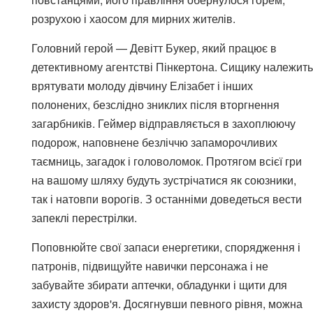
розрухою і хаосом для мирних жителів.
Головний герой — Девітт Букер, який працює в
детективному агентстві Пінкертона. Сищику належить
врятувати молоду дівчину Елізабет і інших
полонених, безслідно зниклих після вторгнення
загарбників. Геймер відправляється в захоплюючу
подорож, наповнене безліччю запаморочливих
таємниць, загадок і головоломок. Протягом всієї гри
на вашому шляху будуть зустрічатися як союзники,
так і натовпи ворогів. З останніми доведеться вести
запеклі перестрілки.
Поповнюйте свої запаси енергетики, спорядження і
патронів, підвищуйте навички персонажа і не
забувайте збирати аптечки, обладунки і щити для
захисту здоров'я. Досягнувши певного рівня, можна