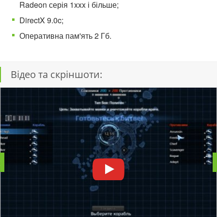
Radeon серія 1xxx і більше;
DirectX 9.0c;
Оперативна пам'ять 2 Гб.
Відео та скріншоти: