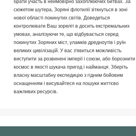
брати участь в неймовірно захоплюючих битвах. За
сюжетом шутера, Зоряні флотилії зіткнуться в зоні
нової області покинутих світів. Доведеться
контролювати Ваш зореліт в досить екстремальних
умовах, аналізуючи те, що відбувається серед
покинутих Зоряних міст, уламків дредноутів і руїн
великих цивілізацій. У вас з'явиться можливість
виступити за розвинені імперії і союзи, або борознити
космос в якості шукача пригод і найманця. Зберіть
власну масштабну експедицію з гідним бойовим
оснащенням і висувайтеся на пошуки життєво
важливих ресурсів.