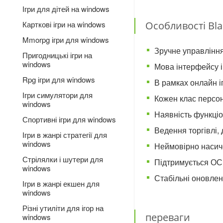
Ігри для дітей на windows
Особливості Bla
Карткові ігри на windows
Mmorpg ігри для windows
Зручне управління
Пригодницькі ігри на
windows
Мова інтерфейсу і
Rpg ігри для windows
В рамках онлайн іг
Ігри симулятори для
Кожен клас персон
windows
Наявність функціо
Спортивні ігри для windows
Ведення торгівлі,
Ігри в жанрі стратегії для
windows
Неймовірно насиче
Стрілялки і шутери для
Підтримується ОС X
windows
Стабільні оновлен
Ігри в жанрі екшен для
windows
Різні утиліти для ігор на
переваги
windows