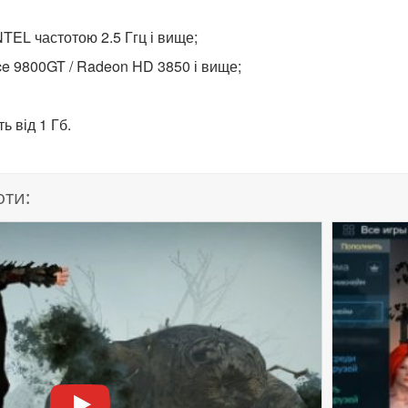
TEL частотою 2.5 Ггц і вище;
e 9800GT / Radeon HD 3850 і вище;
ь від 1 Гб.
оти: