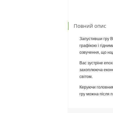
Повний опис
Запустивши гру B
графікою і гідни
озвучення, що на
Вас зустріне епох
захоплююча еконо
світом.
Керуючи головним
гру можна після п