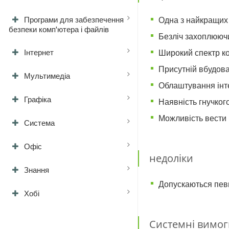
Одна з найкращих
Програми для забезпечення
безпеки комп'ютера і файлів
Безліч захоплюючих
Широкий спектр ко
Інтернет
Присутній вбудова
Мультимедіа
Облаштування інте
Графіка
Наявність гнучког
Можливість вести 
Система
Офіс
недоліки
Знання
Допускаються певн
Хобі
Системні вимог