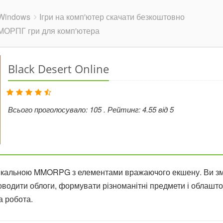
Windows
Ігри на комп'ютер скачати безкоштовно
ММОРПГ гри для комп'ютера
Black Desert Online
Всього проголосувало:
105
. Рейтинг:
4.55
від
5
 унікальною MMORPG з елементами вражаючого екшену. Ви з
водити облоги, формувати різноманітні предмети і облаштов
 робота.