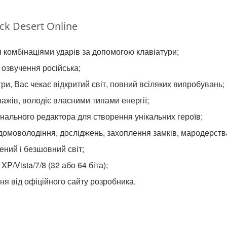
ck Desert Online
 комбінаціями ударів за допомогою клавіатури;
 озвучення російська;
ри, Вас чекає відкритий світ, повний всіляких випробувань;
ажів, володіє власними типами енергії;
нального редактора для створення унікальних героїв;
 домоволодіння, досліджень, захоплення замків, мародерства
ний і безшовний світ;
P/Vista/7/8 (32 або 64 біта);
ня від офіційного сайту розробника.