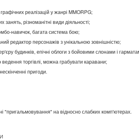
 графічних реалізацій у жанрі MMORPG;
 занять, різноманітні види діяльності;
мбо-навичок, багата система бою;
ний редактор персонажів з унікальною зовнішністю;
р'єру будинків, епічні облоги з бойовими слонами і гармата
о ведення торгівлі, можна грабувати каравани;
нескінченні пригоди.
і "пригальмовування" на відносно слабких комп'ютерах.
и