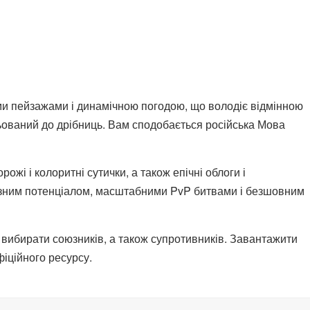
ими пейзажами і динамічною погодою, що володіє відмінною
ьований до дрібниць. Вам сподобається російська Мова
ожі і колоритні сутички, а також епічні облоги і
чезним потенціалом, масштабними PvP битвами і безшовним
 вибирати союзників, а також супротивників. Завантажити
фіційного ресурсу.