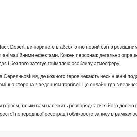
lack Desert, ви поринете в абсолютно новий світ з розкішн
ми анімаційними ефектами. Кожен персонаж детально опрац
дає і без того затягує геймплею особливу атмосферу.
а Середньовіччя, де кожного героя чекають нескінченні подор
мічна сторона з веденням торгівлі. Це онлайн-гра з вели
 героєм, тільки вам належить розпоряджатися його долею і
ростої попередньої реєстрації облікового запису в рамках о