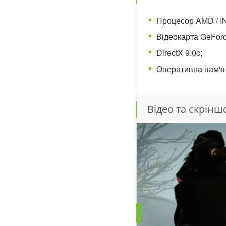
Процесор AMD / IN
Відеокарта GeForc
DirectX 9.0c;
Оперативна пам'ят
Відео та скрінш