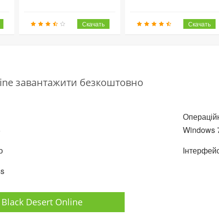
nline завантажити безкоштовно
Операційн
6
Windows 7,
о
Інтерфейс
ss
Black Desert Online