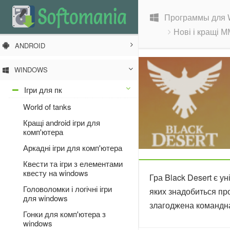
Программы для 
Нові і кращі 
ANDROID
WINDOWS
Ігри для пк
World of tanks
Кращі android ігри для
комп'ютера
Аркадні ігри для комп'ютера
Квести та ігри з елементами
квесту на windows
Гра Black Desert є
Головоломки і логічні ігри
яких знадобиться про
для windows
злагоджена командна
Гонки для комп'ютера з
windows