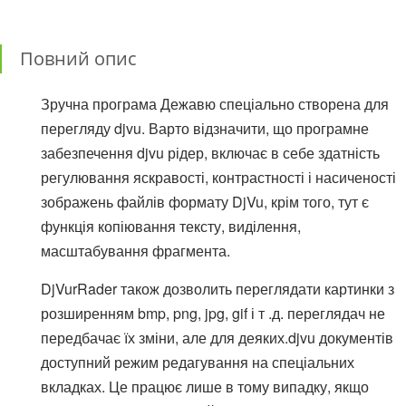
Повний опис
Зручна програма Дежавю спеціально створена для
перегляду djvu. Варто відзначити, що програмне
забезпечення djvu рідер, включає в себе здатність
регулювання яскравості, контрастності і насиченості
зображень файлів формату DjVu, крім того, тут є
функція копіювання тексту, виділення,
масштабування фрагмента.
DjVurRader також дозволить переглядати картинки з
розширенням bmp, png, jpg, gif і т .д. переглядач не
передбачає їх зміни, але для деяких.djvu документів
доступний режим редагування на спеціальних
вкладках. Це працює лише в тому випадку, якщо