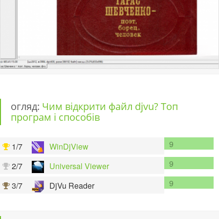
огляд:
Чим відкрити файл djvu? Топ
програм і способів
9
1/7
WinDjView
9
2/7
Universal Viewer
9
3/7
DjVu Reader