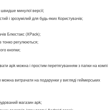
 швидше минулої версії;
тий і зрозумілий для будь-яких Користувачів;
ачів Блюстакс (XPack);
їв тонко регулюються;
ого кнопки;
ювати apk можна і простим перетягуванням з папки на компі
ри можна витрачати на подарунки у вигляді геймерських
будований магазин apk;