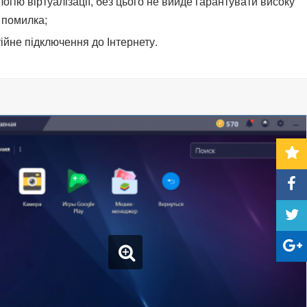
гію віртуалізації, без цього не вийде гарантувати високу
и помилка;
тійне підключення до Інтернету.