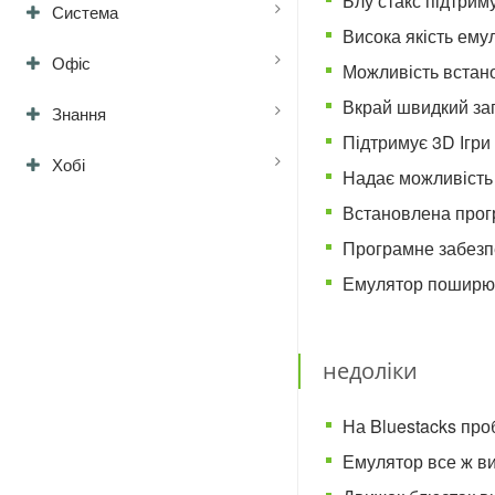
Блу стакс підтриму
Система
Висока якість емул
Офіс
Можливість встан
Вкрай швидкий запу
Знання
Підтримує 3D Ігри 
Хобі
Надає можливість г
Встановлена прогр
Програмне забезпе
Емулятор поширюєт
недоліки
На Bluestacks про
Емулятор все ж ви