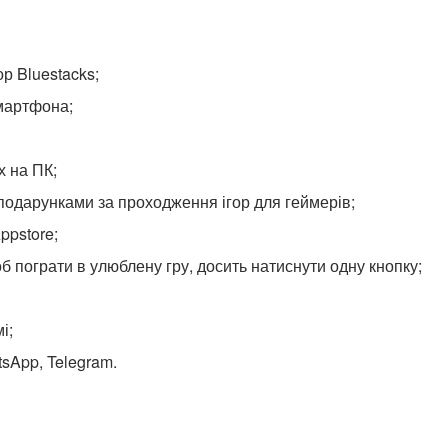
р Bluestacks;
смартфона;
х на ПК;
 подарунками за проходження ігор для геймерів;
ppstore;
б пограти в улюблену гру, досить натиснути одну кнопку;
і;
tsApp, Telegram.