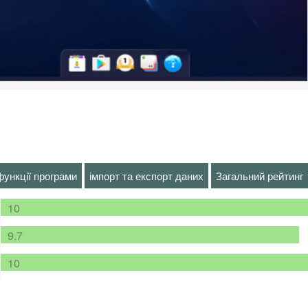
функції програми
імпорт та експорт даних
Загальний рейтинг
10
9.7
10