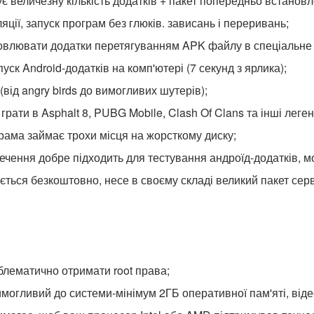
є величезну кількість додатків + пакет попередньо встановл
яції, запуск програм без глюків. зависань і переривань;
овлювати додатки перетягуванням APK файлу в спеціальне 
ск Android-додатків на комп'ютері (7 секунд з ярлика);
(від angry birds до вимогливих шутерів);
рати в Asphalt 8, PUBG Mobile, Clash Of Clans та інші леген
ама займає трохи місця на жорсткому диску;
чення добре підходить для тестування андроїд-додатків, м
ься безкоштовно, несе в своєму складі великий пакет серв
блематично отримати root права;
могливий до системи-мінімум 2ГБ оперативної пам'яті, від