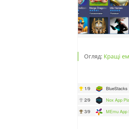
Огляд:
Кращі ем
1/9
BlueStacks
2/9
Nox App Pl
3/9
MEmu App P