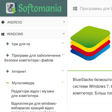
Программы для 
ANDROID
WINDOWS
Ігри для пк
Програми для забезпечення
безпеки комп'ютера і файлів
Інтернет
BlueStacks-безкошто
Мультимедіа
системи Windows 7, 
Редактори відео і музики
комп'ютері. Більш то
для комп'ютера
Відеоплеєри для windows-
вибираємо кращий відео