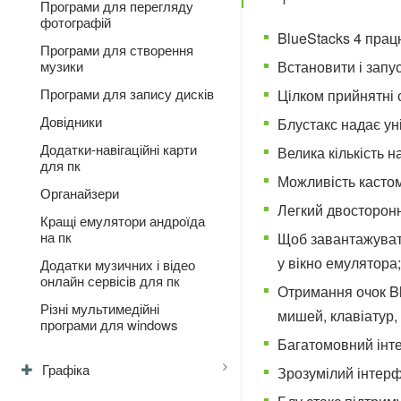
Програми для перегляду
фотографій
BlueStacks 4 прац
Програми для створення
Встановити і запу
музики
Програми для запису дисків
Цілком прийнятні 
Довідники
Блустакс надає ун
Додатки-навігаційні карти
Велика кількість 
для пк
Можливість кастом
Органайзери
Легкий двосторон
Кращі емулятори андроїда
на пк
Щоб завантажувати
у вікно емулятора;
Додатки музичних і відео
онлайн сервісів для пк
Отримання очок Bl
Різні мультимедійні
мишей, клавіатур, ф
програми для windows
Багатомовний інте
Графіка
Зрозумілий інтерф