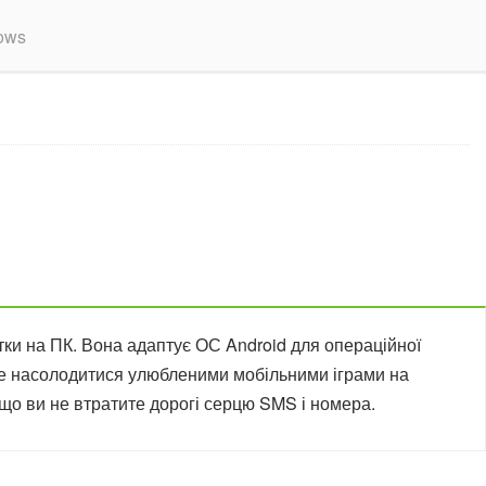
ows
ки на ПК. Вона адаптує ОС Android для операційної
оже насолодитися улюбленими мобільними іграми на
 що ви не втратите дорогі серцю SMS і номера.