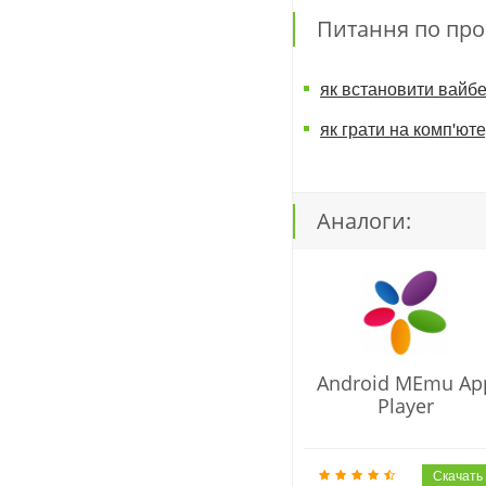
Питання по про
як встановити вайбе
як грати на комп'юте
Аналоги:
Android MEmu Ap
Player