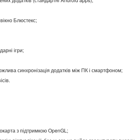
ених додатків (стандартні Android apps);
вікно Блюстекс;
дарні ігри;
ожлива синхронізація додатків між ПК і смартфоном;
ісів.
еокарта з підтримкою OpenGL;