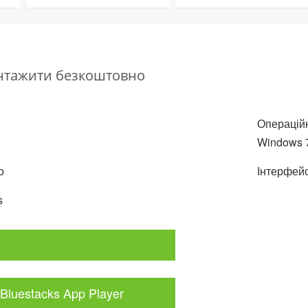
антажити безкоштовно
Операційн
Windows 7,
о
Інтерфейс
s
Bluestacks App Player