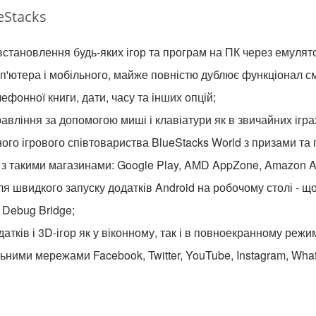
eStacks
становлення будь-яких ігор та програм на ПК через емулято
п'ютера і мобільного, майже повністю дублює функціонал 
фонної книги, дати, часу та інших опцій;
вління за допомогою миші і клавіатури як в звичайних ігра
ного ігрового співтовариства BlueStacks World з призами та
з такими магазинами: Google Play, AMD AppZone, Amazon A
я швидкого запуску додатків Android на робочому столі - що
 Debug Bridge;
атків і 3D-ігор як у віконному, так і в повноекранному режим
льними мережами Facebook, Twitter, YouTube, Instagram, Wha