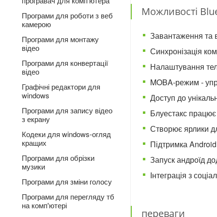
програвач для комп'ютера
Можливості Blu
Програми для роботи з веб
камерою
Завантаження та в
Програми для монтажу
відео
Синхронізація ком
Програми для конвертації
Налаштування теле
відео
MOBA-режим - упра
Графічні редактори для
windows
Доступ до унікаль
Програми для запису відео
Блуестакс працює 
з екрану
Створює ярлики дл
Кодеки для windows-огляд
кращих
Підтримка Android
Програми для обрізки
Запуск андроїд дод
музики
Інтеграція з соціа
Програми для зміни голосу
Програми для перегляду тб
на комп'ютері
переваги