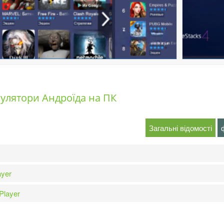
улятори Андроїда на ПК
Загальні відомості
ayer
layer