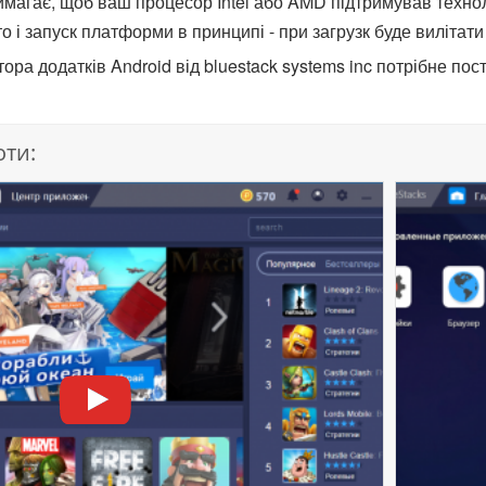
магає, щоб ваш процесор Intel або AMD підтримував техноло
то і запуск платформи в принципі - при загрузк буде вилітат
ра додатків Android від bluestack systems inc потрібне пос
оти: