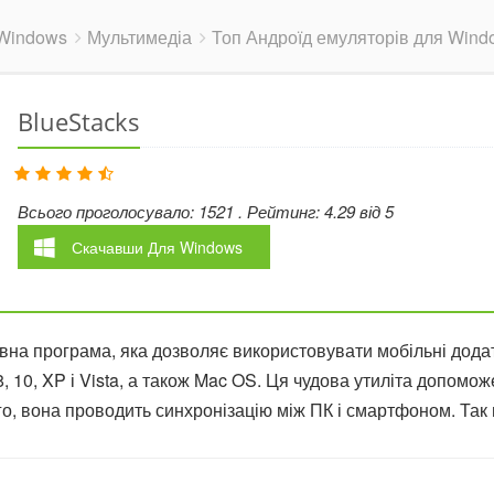
Windows
Мультимедіа
Топ Андроїд емуляторів для Wind
BlueStacks
Всього проголосувало:
1521
. Рейтинг:
4.29
від
5
Скачавши
Для Windows
вна програма, яка дозволяє використовувати мобільні додат
8, 10, XP і Vista, а також Mac OS. Ця чудова утиліта допом
го, вона проводить синхронізацію між ПК і смартфоном. Так