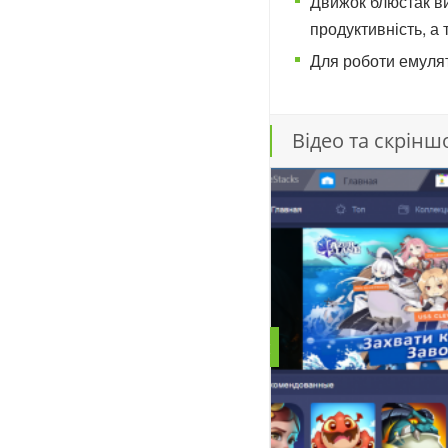
Движок блюстак ви
продуктивність, а 
Для роботи емулято
Відео та скрінш