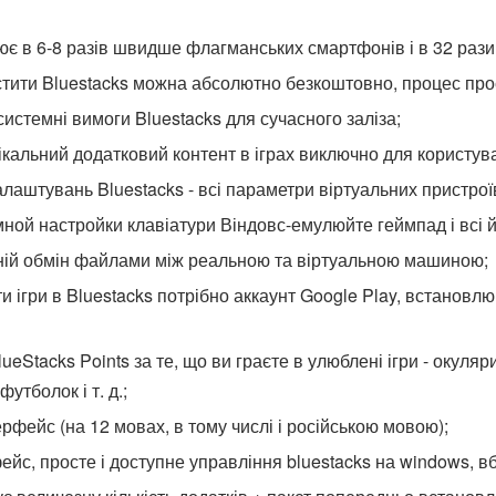
ює в 6-8 разів швидше флагманських смартфонів і в 32 рази
стити Bluestacks можна абсолютно безкоштовно, процес прос
системні вимоги Bluestacks для сучасного заліза;
ікальний додатковий контент в іграх виключно для користув
налаштувань Bluestacks - всі параметри віртуальних пристро
ной настройки клавіатури Віндовс-емулюйте геймпад і всі й
ній обмін файлами між реальною та віртуальною машиною;
 ігри в Bluestacks потрібно аккаунт Google Play, встановл
ueStacks Points за те, що ви граєте в улюблені ігри - окуля
утболок і т. д.;
рфейс (на 12 мовах, в тому числі і російською мовою);
ейс, просте і доступне управління bluestacks на windows, в