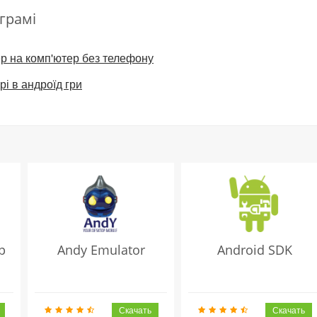
грамі
р на комп'ютер без телефону
рі в андроїд гри
p
Andy Emulator
Android SDK