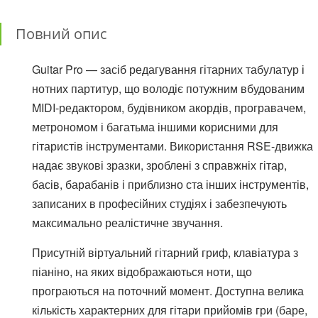
Повний опис
Guitar Pro — засіб редагування гітарних табулатур і
нотних партитур, що володіє потужним вбудованим
MIDI-редактором, будівником акордів, програвачем,
метрономом і багатьма іншими корисними для
гітаристів інструментами. Використання RSE-движка
надає звукові зразки, зроблені з справжніх гітар,
басів, барабанів і приблизно ста інших інструментів,
записаних в професійних студіях і забезпечують
максимально реалістичне звучання.
Присутній віртуальний гітарний гриф, клавіатура з
піаніно, на яких відображаються ноти, що
програються на поточний момент. Доступна велика
кількість характерних для гітари прийомів гри (баре,