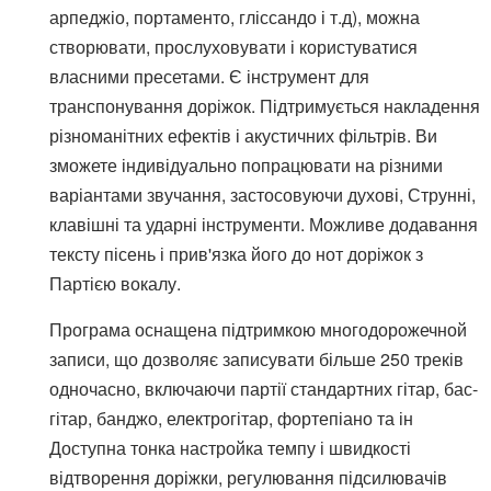
арпеджіо, портаменто, гліссандо і т.д), можна
створювати, прослуховувати і користуватися
власними пресетами. Є інструмент для
транспонування доріжок. Підтримується накладення
різноманітних ефектів і акустичних фільтрів. Ви
зможете індивідуально попрацювати на різними
варіантами звучання, застосовуючи духові, Струнні,
клавішні та ударні інструменти. Можливе додавання
тексту пісень і прив'язка його до нот доріжок з
Партією вокалу.
Програма оснащена підтримкою многодорожечной
записи, що дозволяє записувати більше 250 треків
одночасно, включаючи партії стандартних гітар, бас-
гітар, банджо, електрогітар, фортепіано та ін
Доступна тонка настройка темпу і швидкості
відтворення доріжки, регулювання підсилювачів