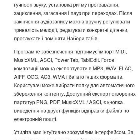
гучності звуку, установка ритму програвання,
зациклення, загасання і пауз при переходах. Після
закінчення аудіозапису можна вручну регулювати
тривалість мелодії, редагувати конкретні ділянки,
прослухати і поміняти Набори табів.
Програмне забезпечення підтримує імпорт MIDI,
MusicXML, ASCI, Power Tab, TablEdit. Готові
композиції можна експортувати в MP3, WAV, FLAC,
AIFF, OGG, AC3, WMA і багато інших форматів.
Користувач може вибрати папку для автоматичного
збереження контенту. Доступний експорт створених
партитур PNG, PDF, MusicXML / ASCI, є кнопка
виведення на друк і функція відправки файлів по
електронній пошті.
Утиліта має інтуїтивно зрозумілим інтерфейсом. За