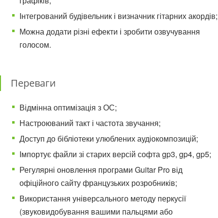
графіків;
Інтегрований будівельник і визначник гітарних акордів;
Можна додати різні ефекти і зробити озвучування
голосом.
Переваги
Відмінна оптимізація з ОС;
Настроюваний такт і частота звучання;
Доступ до бібліотеки улюблених аудіокомпозицій;
Імпортує файли зі старих версій софта gp3, gp4, gp5;
Регулярні оновлення програми Guitar Pro від
офіційного сайту французьких розробників;
Використання універсального методу перкусії
(звуковидобування вашими пальцями або