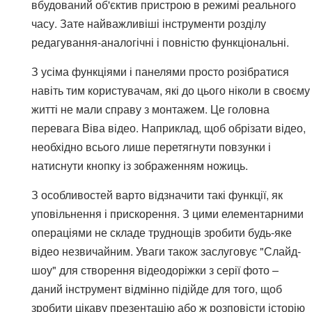
вбудований об'єктив пристрою в режимі реального
часу. Зате найважливіші інструменти розділу
редагування-аналогічні і повністю функціональні.
З усіма функціями і панелями просто розібратися
навіть тим користувачам, які до цього ніколи в своєму
житті не мали справу з монтажем. Це головна
перевага Віва відео. Наприклад, щоб обрізати відео,
необхідно всього лише перетягнути повзунки і
натиснути кнопку із зображенням ножиць.
З особливостей варто відзначити такі функції, як
уповільнення і прискорення. З цими елементарними
операціями не складе труднощів зробити будь-яке
відео незвичайним. Уваги також заслуговує "Слайд-
шоу" для створення відеодоріжки з серії фото –
даний інструмент відмінно підійде для того, щоб
зробити цікаву презентацію або ж розповісти історію