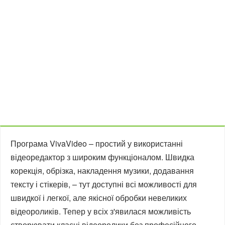
Програма VivaVideo – простий у використанні
відеоредактор з широким функціоналом. Швидка
корекція, обрізка, накладення музики, додавання
тексту і стікерів, – тут доступні всі можливості для
швидкої і легкої, але якісної обробки невеликих
відеороликів. Тепер у всіх з'явилася можливість
створювати класні відеоролики без професійного