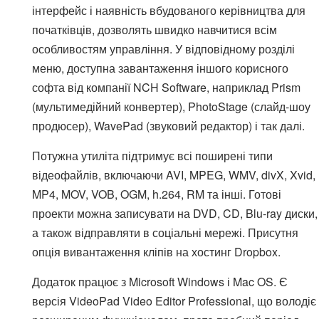
інтерфейс і наявність вбудованого керівництва для
початківців, дозволять швидко навчитися всім
особливостям управління. У відповідному розділі
меню, доступна завантаження іншого корисного
софта від компанії NCH Software, наприклад Prism
(мультимедійний конвертер), PhotoStage (слайд-шоу
продюсер), WavePad (звуковий редактор) і так далі.
Потужна утиліта підтримує всі поширені типи
відеофайлів, включаючи AVI, MPEG, WMV, divX, Xvid,
MP4, MOV, VOB, OGM, h.264, RM та інші. Готові
проекти можна записувати на DVD, CD, Blu-ray диски,
а також відправляти в соціальні мережі. Присутня
опція вивантаження кліпів на хостинг Dropbox.
Додаток працює з Microsoft Windows і Mac OS. Є
версія VideoPad Video Editor Professional, що володіє