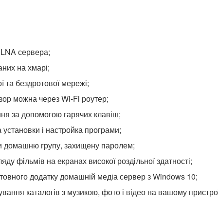
DLNA сервера;
аних на хмарі;
ї та бездротової мережі;
зор можна через Wi-Fi роутер;
ня за допомогою гарячих клавіш;
 установки і настройка програми;
и домашню групу, захищену паролем;
яду фільмів на екранах високої роздільної здатності;
товного додатку домашній медіа сервер з Windows 10;
вання каталогів з музикою, фото і відео на вашому пристро