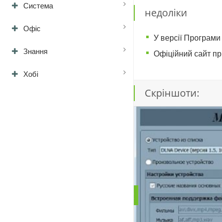
Система
недоліки
Офіс
У версії Програми
Знання
Офіційний сайт п
Хобі
Скріншоти: