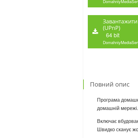
DomahniyMediaSer
Завантажити
(UPnP)
64 bit
DomahniyMediaSer
Повний опис
Програма домашні
домашній мережі.
Включає вбудован
Швидко сканує жо