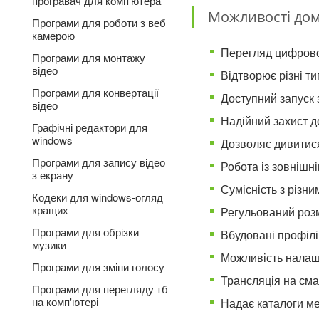
програвач для комп'ютера
Можливості дом
Програми для роботи з веб
камерою
Перегляд цифрово
Програми для монтажу
відео
Відтворює різні ти
Програми для конвертації
Доступний запуск з
відео
Надійний захист 
Графічні редактори для
windows
Дозволяє дивитися 
Програми для запису відео
Робота із зовнішн
з екрану
Сумісність з різн
Кодеки для windows-огляд
кращих
Регульований розм
Програми для обрізки
Вбудовані профілі
музики
Можливість налашт
Програми для зміни голосу
Трансляція на сма
Програми для перегляду тб
на комп'ютері
Надає каталоги ме