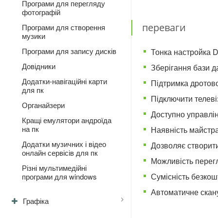
Програми для перегляду
фотографій
переваги
Програми для створення
музики
Програми для запису дисків
Тонка настройка 
Довідники
Зберігання бази д
Додатки-навігаційні карти
Підтримка дротово
для пк
Підключити телеві
Органайзери
Доступно управлін
Кращі емулятори андроїда
на пк
Наявність майстра
Додатки музичних і відео
Дозволяє створит
онлайн сервісів для пк
Можливість перегл
Різні мультимедійні
Сумісність безкош
програми для windows
Автоматичне скану
Графіка