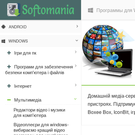
Программы для 
ANDROID
WINDOWS
Ігри для пк
Програми для забезпечення
безпеки комп'ютера і файлів
Інтернет
Домашній медіа-серв
Мультимедіа
пристроях. Підтримує
Редактори відео і музики
Boxee Box, IconBit, і
для комп'ютера
Відеоплеєри для windows-
вибираємо кращий відео