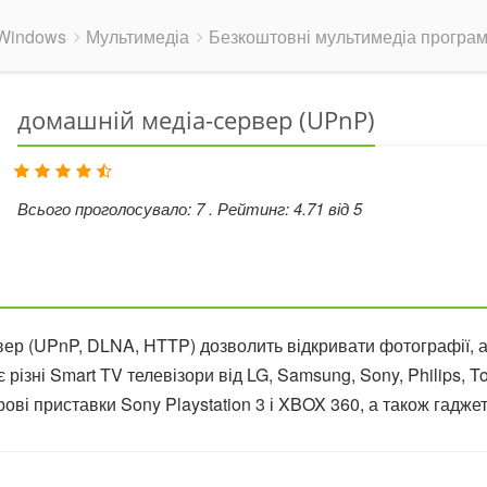
Windows
Мультимедіа
Безкоштовні мультимедіа програ
домашній медіа-сервер (UPnP)
Всього проголосувало:
7
. Рейтинг:
4.71
від
5
ер (UPnP, DLNA, HTTP) дозволить відкривати фотографії, а
 різні Smart TV телевізори від LG, Samsung, Sony, Philips, 
грові приставки Sony Playstation 3 і XBOX 360, а також гаджет