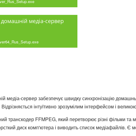
ver_Rus_Setup.exe
 домашній медіа-сервер
ver64_Rus_Setup.exe
й медіа-сервер забезпечує швидку синхронізацію домашньо
 Відрізняється інтуїтивно зрозумілим інтерфейсом і великою
ий транскодер FFMPEG, який перетворює різні фільми та м
рсткий диск комп'ютера і виводить список медіафайлів. Є м