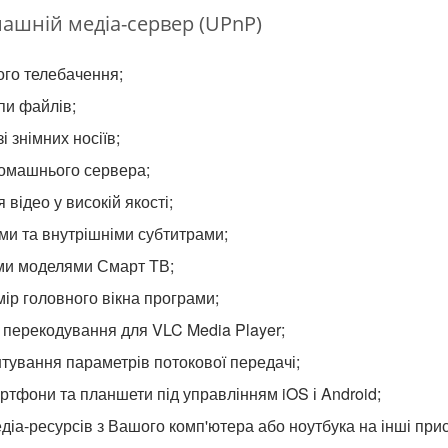
ашній медіа-сервер (UPnP)
го телебачення;
пи файлів;
і знімних носіїв;
домашнього сервера;
відео у високій якості;
іми та внутрішніми субтитрами;
ими моделями Смарт ТВ;
ір головного вікна програми;
 перекодування для VLC Media Player;
ування параметрів потокової передачі;
ртфони та планшети під управлінням iOS і Android;
діа-ресурсів з Вашого комп'ютера або ноутбука на інші прис