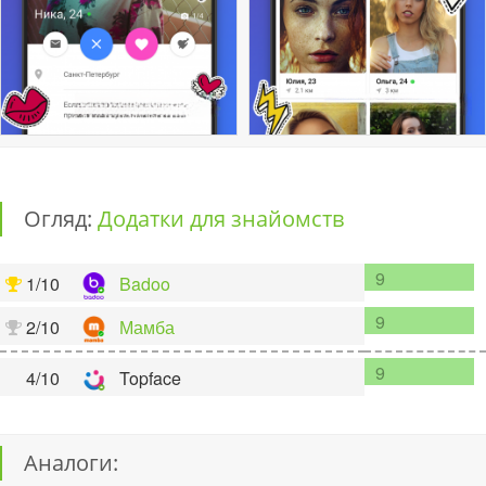
Огляд:
Додатки для знайомств
9
1/10
Badoo
9
2/10
Мамба
9
4/10
Topface
Аналоги: