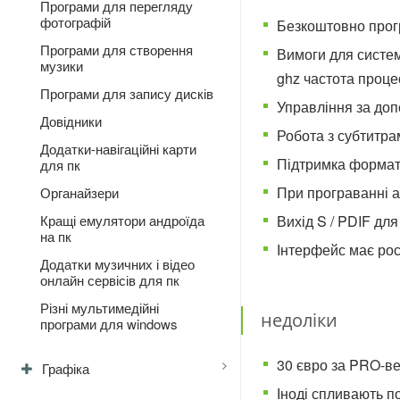
Програми для перегляду
фотографій
Безкоштовно прогр
Програми для створення
Вимоги для систем
музики
ghz частота процес
Програми для запису дисків
Управління за доп
Довідники
Робота з субтитра
Додатки-навігаційні карти
Підтримка форматі
для пк
При програванні ау
Органайзери
Вихід S / PDIF дл
Кращі емулятори андроїда
на пк
Інтерфейс має рос
Додатки музичних і відео
онлайн сервісів для пк
Різні мультимедійні
недоліки
програми для windows
30 євро за PRO-ве
Графіка
Іноді спливають п