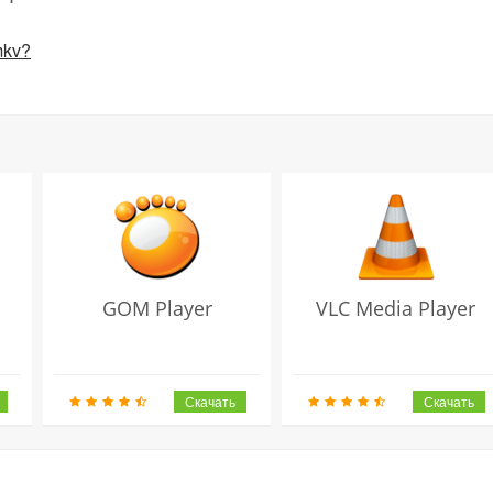
mkv?
GOM Player
VLC Media Player