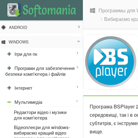
Программы для 
Вибираємо кра
ANDROID
WINDOWS
Ігри для пк
Програми для забезпечення
безпеки комп'ютера і файлів
Інтернет
Мультимедіа
Програма BSPlayer 2.
Редактори відео і музики
середовищі, так і в
для комп'ютера
субтитрів, є інструм
Відеоплеєри для windows-
вище.
вибираємо кращий відео