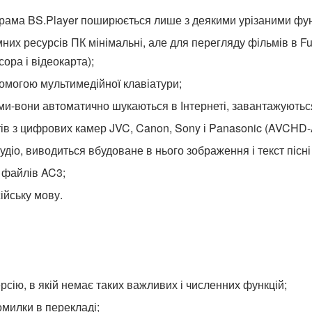
ама BS.Player поширюється лише з деякими урізаними функ
них ресурсів ПК мінімальні, але для перегляду фільмів в Ful
ора і відеокарта);
омогою мультимедійної клавіатури;
ми-вони автоматично шукаються в Інтернеті, завантажуються
в з цифрових камер JVC, Canon, Sony і Panasonic (AVCHD-A
діо, виводиться вбудоване в нього зображення і текст пісні 
я файлів AC3;
ійську мову.
рсію, в якій немає таких важливих і численних функцій;
омилки в перекладі;