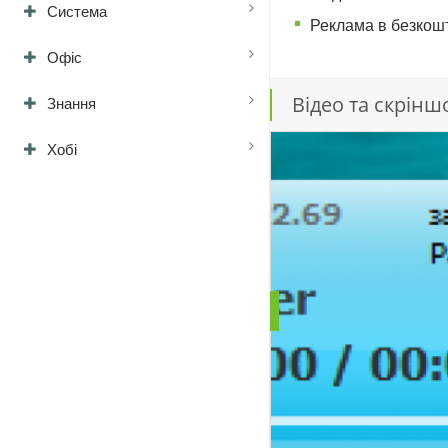
Система
Реклама в безкошт
Офіс
Відео та скрінш
Знання
Хобі