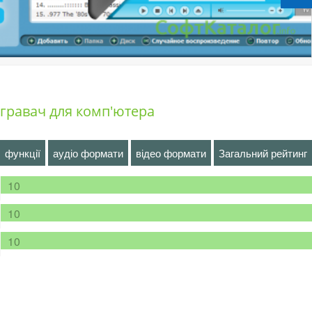
гравач для комп'ютера
функції
аудіо формати
відео формати
Загальний рейтинг
10
10
10