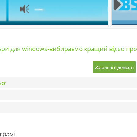
єри для windows-вибираємо кращий відео про
Загальні відомості
yer
грамі