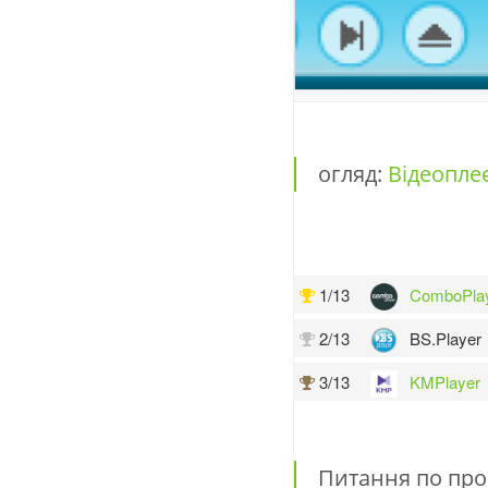
огляд:
Відеопле
1/13
ComboPla
2/13
BS.Player
3/13
KMPlayer
Питання по про