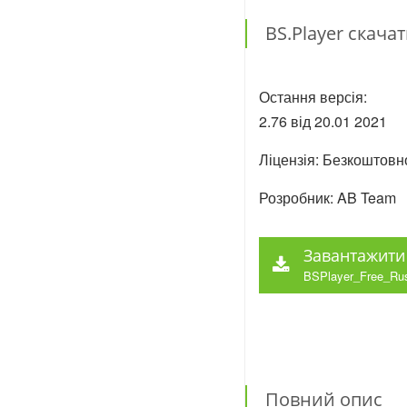
BS.Player скач
Остання версія:
2.76 від
20.01
2021
Ліцензія: Безкоштовн
Розробник: AB Team
Завантажити 
BSPlayer_Free_Ru
Повний опис