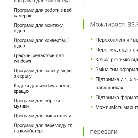
програвач для комп'ютера
Програми для роботи з веб
камерою
Можливості BS.P
Програми для монтажу
відео
Перехоплення / ві
Програми для конвертації
відео
Перегляд відео-ві
Графічні редактори для
Кілька режимів ві
windows
Зміна тим оформл
Програми для запису відео
з екрану
Підтримка 7.1, 5.
Кодеки для windows-огляд
навушниках;
кращих
Підтримка форматі
Програми для обрізки
музики
Можливість масшта
Програми для зміни голосу
Програми для перегляду тб
переваги
на комп'ютері