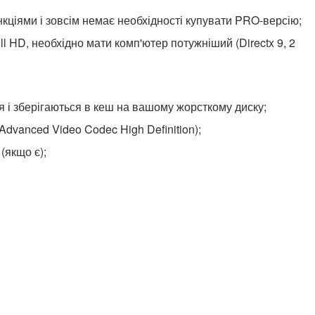
ціями і зовсім немає необхідності купувати PRO-версію;
l HD, необхідно мати комп'ютер потужніший (Directx 9, 2
 і зберігаються в кеш на вашому жорсткому диску;
dvanced Video Codec High Definition);
(якщо є);