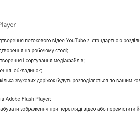
layer
дтворення потокового відео YouTube зі стандартною розділ
дтворення на робочому столі;
дтворення і сортування медіафайлів;
ення, обкладинок;
1-кілька звукових доріжок будуть розподіляється по вашим к
в Adobe Flash Player;
бувати зображення при перегляді відео або перемістити й