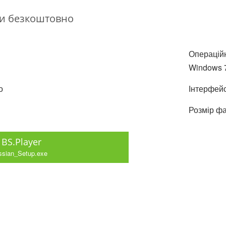
ати безкоштовно
Операційн
Windows 7,
о
Інтерфейс
Розмір фа
BS.Player
ssian_Setup.exe