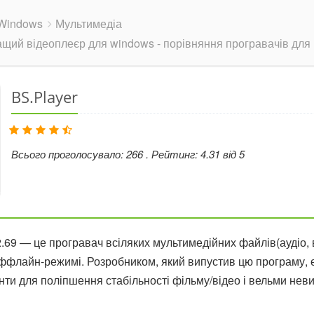
Windows
Мультимедіа
щий відеоплеєр для windows - порівняння програвачів для
BS.Player
Всього проголосувало:
266
. Рейтинг:
4.31
від
5
69 — це програвач всіляких мультимедійних файлів(аудіо, ві
 оффлайн-режимі. Розробником, який випустив цю програму, 
енти для поліпшення стабільності фільму/відео і вельми нев