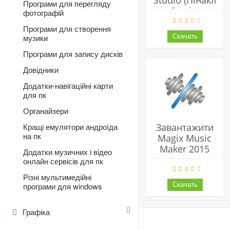
Studio (Пінакл
Програми для перегляду
Студіо)
фотографій
Українською
Програми для створення
Безкоштовно
музики
Програми для запису дисків
Довідники
Додатки-навігаційні карти
для пк
Органайзери
Завантажити
Кращі емулятори андроїда
на пк
Magix Music
Maker 2015
Додатки музичних і відео
Безкоштовно -
онлайн сервісів для пк
Одна З
Різні мультимедійні
Найбільш
програми для windows
Відомих І
Потужний
Графіка
Програм Для
Створення