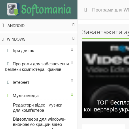
Програми для W
ANDROID
Завантажити а
WINDOWS
Ігри для пк
Програми для забезпечення
безпеки комп'ютера і файлів
Інтернет
Мультимедіа
ТОП беспла
Редактори відео і музики
конвертерів ук
для комп'ютера
Відеоплеєри для windows-
вибираємо кращий відео