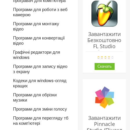
програвач для комп'ютера
Програми для роботи з веб
камерою
Програми для монтажу
відео
Завантажити
Програми для конвертації
Безкоштовно
відео
FL Studio
(FruityLoops)
Графічні редактори для
windows
Для Windows
Програми для запису відео
з екрану
Кодеки для windows-огляд
кращих
Програми для обрізки
музики
Програми для зміни голосу
Завантажити
Програми для перегляду тб
на комп'ютері
Pinnacle