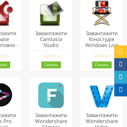
тажити
Завантажити
Завантажити
base
Camtasia
Кіностудія
товно -
Studio
Windows Live
улярніша
(Камтазія
(кіностудія
ама Для
Студіо)
Windows 2012)
ти Зі
Українською
Українською
уком
Безкоштовно
Безкоштовно
тажити
Завантажити
Завантажити
s Pro
Wondershare
Wondershare