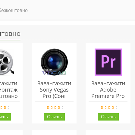
 безкоштовно
штовно
тажити
Завантажити
Завантажити
монтаж
Sony Vegas
Adobe
штовно
Pro (Соні
Premiere Pro
Вегас Про)
(Адоб Прем'єр)
Українською
Українською
Безкоштовно
Безкоштовно