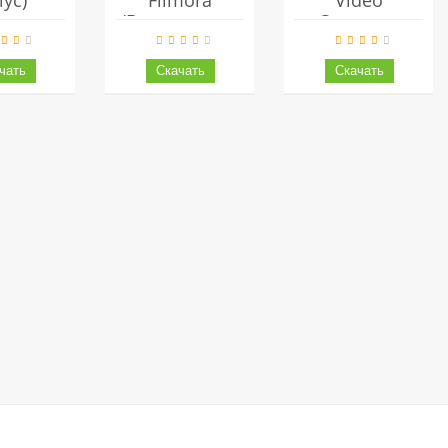
іус)
Filmora
Video
нською
(Вондершаре
Converter
штовно
Філмора)
Ultimate
Українською
(Вондершаре
Безкоштовно
Відео
Конвертер
Алтімейт)
Українською
Безкоштовно