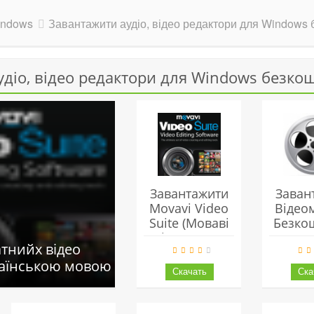
indows
Завантажити аудіо, відео редактори для Windows
удіо, відео редактори для Windows безко
Завантажити
Заван
Movavi Video
Відео
Suite (Моваві
Безко
Відео Сьют)
тнийх відео
Українською
раїнською мовою
Безкоштовно