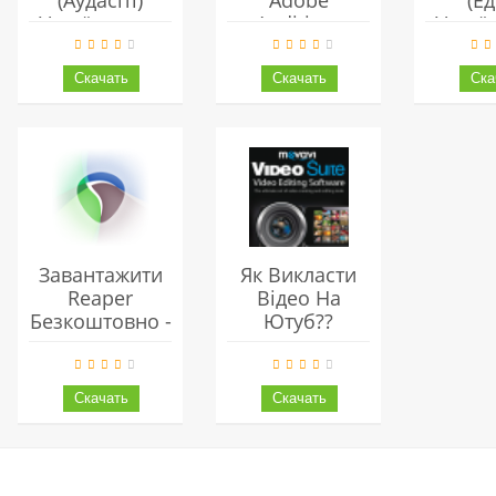
(Аудасіті)
Adobe
(Ед
Українською
Audition-
Украї
Безкоштовно
Популярна
Безко
Програма Для
Редагування І
Створення
Музики
Завантажити
Як Викласти
Reaper
Відео На
Безкоштовно -
Ютуб??
Проста І
Досить
Функціональна
Програма
Редагування
Аудіо Та Відео.