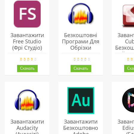
Завантажити
Безкоштовні
Заван
Free Studio
Програми Для
Cu
(фрі Студіо)
Обрізки
Безкош
Українською
Музики
Найпоп
Безкоштовно
Прогр
Робо
Зв
Завантажити
Завантажити
Заван
Audacity
Безкоштовно
Ediu