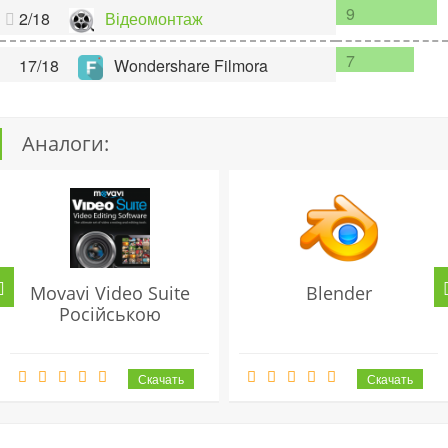
9
2/18
Відеомонтаж
7
17/18
Wondershare Filmora
Аналоги:
Movavi Video Suite
Blender
Російською