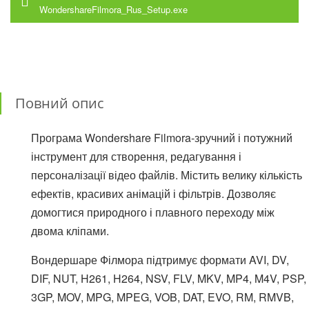
WondershareFilmora_Rus_Setup.exe
Повний опис
Програма Wondershare Filmora-зручний і потужний
інструмент для створення, редагування і
персоналізації відео файлів. Містить велику кількість
ефектів, красивих анімацій і фільтрів. Дозволяє
домогтися природного і плавного переходу між
двома кліпами.
Вондершаре Філмора підтримує формати AVI, DV,
DIF, NUT, H261, H264, NSV, FLV, MKV, MP4, M4V, PSP,
3GP, MOV, MPG, MPEG, VOB, DAT, EVO, RM, RMVB,