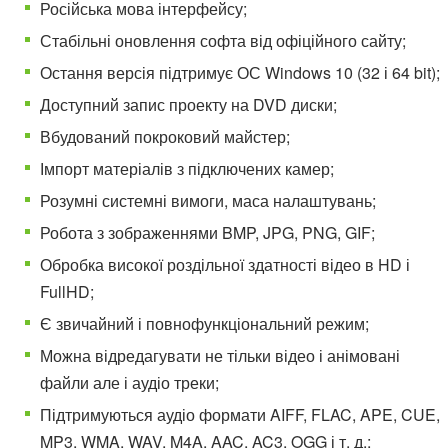
Російська мова інтерфейсу;
Стабільні оновлення софта від офіційного сайту;
Остання версія підтримує ОС Windows 10 (32 і 64 bit);
Доступний запис проекту на DVD диски;
Вбудований покроковий майстер;
Імпорт матеріалів з підключених камер;
Розумні системні вимоги, маса налаштувань;
Робота з зображеннями BMP, JPG, PNG, GIF;
Обробка високої роздільної здатності відео в HD і
FullHD;
Є звичайний і повнофункціональний режим;
Можна відредагувати не тільки відео і анімовані
файли але і аудіо треки;
Підтримуються аудіо формати AIFF, FLAC, APE, CUE,
MP3, WMA, WAV, M4A, AAC, AC3, OGG і т. д.;