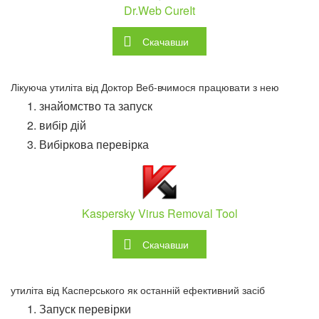
Dr.Web CureIt
Скачавши
Лікуюча утиліта від Доктор Веб-вчимося працювати з нею
знайомство та запуск
вибір дій
Вибіркова перевірка
Kaspersky Virus Removal Tool
Скачавши
утиліта від Касперського як останній ефективний засіб
Запуск перевірки