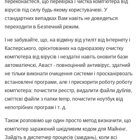
переконаєтеся, що перевірка і чистка комп'ютера від
вірусів під силу будь-якому користувачеві. У
стандартних випадках Вам навіть не доведеться
переходити в Безпечний режим.
І не забувайте, що, на відміну від утиліт від Інтернету і
Касперського, орієнтованих на одноразову очистку
комп'ютера від вірусів і нездатні навіть оновити бази
автоматіечскі, Аваст - повноцінний антивірус, здатний
не тільки виконати очищення системи і просканірвоать
встановлені програми, але і прискорити роботу роботу
комп'ютера: почистити реєстр, видалити файли дублів,
сміттєві файли з папки temp, почистити ноутбук від
непотрібних програм і т. д.
Також розповімо ще один просто метод визначити, що
комп'ютер заражений шкідливим кодом для Майнінг.
Зайдіть в диспетчер процесів (завдань), коли всі