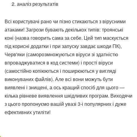
аналіз результатів
Всі користувачі рано чи пізно стикаються з вірусними
атаками! Загрози бувають декількох типів: троянські
коні (назва говорить сама за себе. Цей тип маскується
під корисні додатки і при запуску завдає шкоди ПК),
Черв'яки (саморозмножуються віруси зі здатністю
впроваджуватися в код системи) і прості віруси
(самостійно копіюються і поширюються у вигляді
виконуваних файлів). Але всі вони можуть бути
виявлені і знищені, а ось кращий спосіб для цього —
кілька рівневе виявлення шкідливих програм. Виходячи
з цього пропонуємо вашій увазі 3-і популярних і дуже
ефективних утиліти!