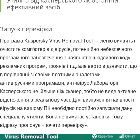
Утиліта від Касперського як останній
ефективний засіб
Запуск перевірки
Програма Kaspersky Virus Removal Tool — легко виявить і
очистить комп'ютер від вірусів, потенційно небезпечного
програмного забезпечення з наявністю шкідливого коду,
рекламних програм, троянів і т.д. але варто відзначити, що
в порівнянні зі своїми платними аналогами –
антивірусними програмами, антивірус Лабораторії
Касперського не більше ніж сканер, тобто не веде активне
відстеження в реальному часі. Для визначення наявності
вірусів на вашому ПК необхідно постійно запускати дану
спеціальну утиліту. Вона не вимагає установки, тому
відразу пропонує «почати перевірку».