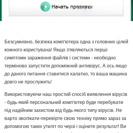
Безсумнівно, безпека комп'ютера одна з головних цілей
кожного користувача! Якщо з'являються перші
симптоми зараження файлів і системи - необхідно
терміново запустити допоміжний антивірус. А ось якщо
до даного питання ставитися халатно, то ваша машина
довго не прослужить!
Використовуючи наш простий спосіб виявлення вірусів
- будь-який персональний комп'ютер буде перебувати
під надійним захистом від будь-якого типу вірусів. Не
варто зволікати-перевірте свою техніку прямо зараз за
допомогою таких утиліт по черзі і оціните результат! Ви