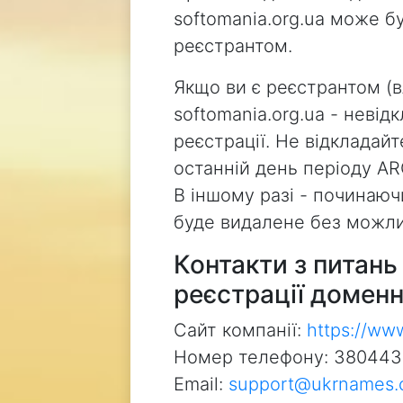
softomania.org.ua може б
реєстрантом.
Якщо ви є реєстрантом (
softomania.org.ua - неві
реєстрації. Не відкладай
останній день періоду AR
В іншому разі - починаючи
буде видалене без можли
Контакти з питан
реєстрації доменн
Сайт компанії:
https://ww
Номер телефону: 38044
Email:
support@ukrnames