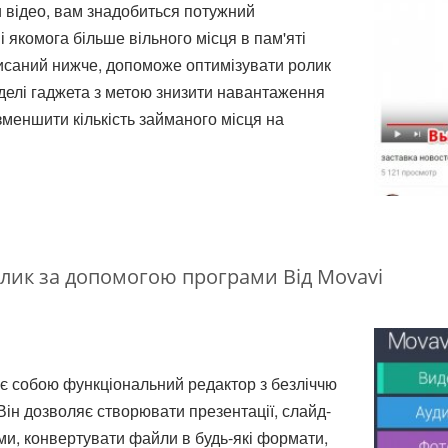
 відео, вам знадобиться потужний
 якомога більше вільного місця в пам'яті
исаний нижче, допоможе оптимізувати ролик
оделі гаджета з метою знизити навантаження
зменшити кількість займаного місця на
лик за допомогою програми Від Movavi
яє собою функціональний редактор з безліччю
Він дозволяє створювати презентації, слайд-
ми, конвертувати файли в будь-які формати,