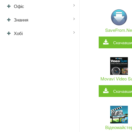
Офіс
Знання
SaveFrom.Ne
Хобі
Скачавш
Movavi Video Su
Скачавш
Відеомайсте