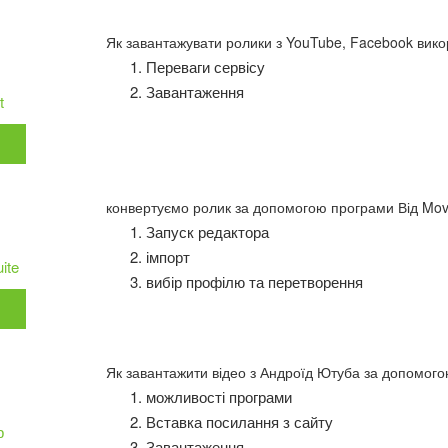
Як завантажувати ролики з YouTube, Facebook вик
Переваги сервісу
Завантаження
t
и
конвертуємо ролик за допомогою програми Від Mov
Запуск редактора
імпорт
ite
вибір профілю та перетворення
и
Як завантажити відео з Андроїд Ютуба за допомог
можливості програми
Вставка посилання з сайту
р
Завантаження