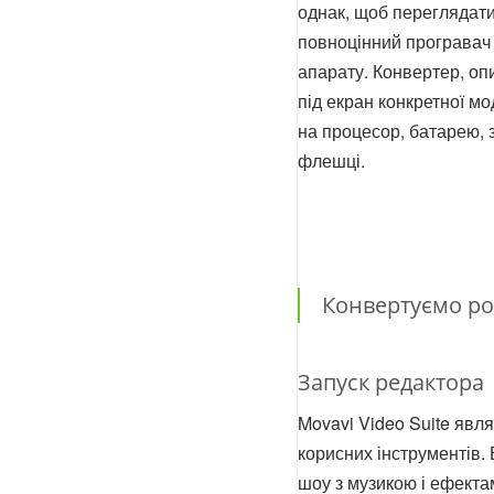
однак, щоб переглядати
повноцінний програвач і
апарату. Конвертер, оп
під екран конкретної м
на процесор, батарею, 
флешці.
Конвертуємо ро
Запуск редактора
Movavi Video Suite явл
корисних інструментів. 
шоу з музикою і ефекта