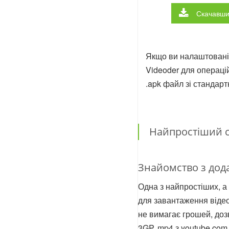
Скачавш
Якщо ви налаштовані
Videoder для операці
.apk файл зі стандар
Найпростіший с
Знайомство з дод
Одна з найпростіших, 
для завантаження відео
не вимагає грошей, до
3GP, mp4 з youtube.com