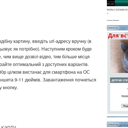
ібну картину, введіть url-адресу вручну (в
ьовує як потрібно). Наступним кроком буде
е, чим вище дозвіл відео, тим більше місця
райте оптимальний з доступних варіантів.
80p цілком вистачає для смартфона на ОС
ланшета 9-11 дюймів. Завантаження почнеться
у кнопку.
 карту