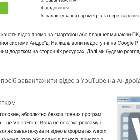
додавання
и
налаштування параметрів та перетворення
 качати відео прямо на смартфон або планшет минаючи ПК,
йної системи Андроїд. На жаль вони недоступні на Google Pl
тним додатком на сторонніх ресурсах. Далі ми будемо розгл
посіб завантажити відео з YouTube на Андрої
атком
а головне, абсолютно безкоштовних програм
 – це VideoFrom. Вона не показує рекламу і
зволяє завантажувати відео в форматах webm,
 на комп'ютер або прямо в пам'ять пристрою,