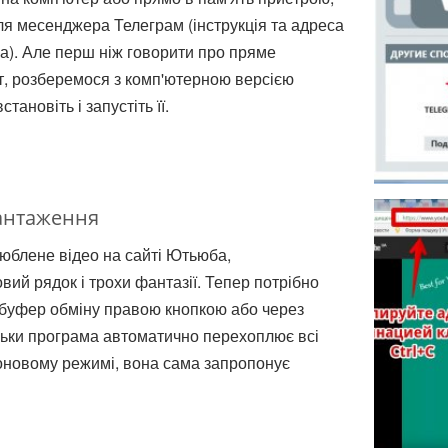
я месенджера Телеграм (інструкція та адреса
ка). Але перш ніж говорити про пряме
т, розберемося з комп'ютерною версією
тановіть і запустіть її.
вантаження
люблене відео на сайті Ютьюба,
ий рядок і трохи фантазії. Тепер потрібно
 буфер обміну правою кнопкою або через
ільки програма автоматично перехоплює всі
оновому режимі, вона сама запропонує