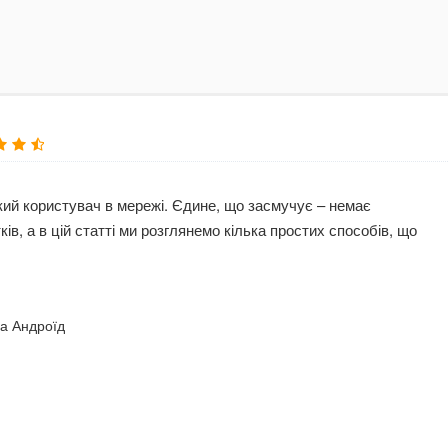
який користувач в мережі. Єдине, що засмучує – немає
ів, а в цій статті ми розглянемо кілька простих способів, що
на Андроїд