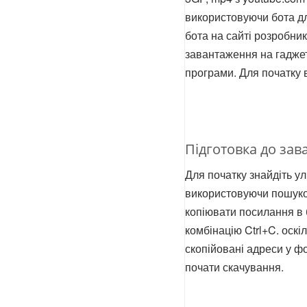
використовуючи бота дл
бота на сайті розробни
завантаження на гадже
програми. Для початку вс
Підготовка до за
Для початку знайдіть у
використовуючи пошуков
копіювати посилання в
комбінацію Ctrl+C. оск
скопійовані адреси у ф
почати скачування.