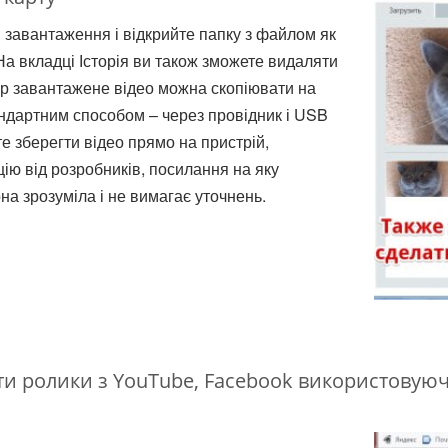
 завантаження і відкрийте папку з файлом як
На вкладці Історія ви також зможете видаляти
ер завантажене відео можна скопіювати на
дартним способом – через провідник і USB
е зберегти відео прямо на пристрій,
цію від розробників, посилання на яку
на зрозуміла і не вимагає уточнень.
ти ролики з YouTube, Facebook використовую