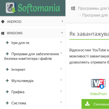
Программы для 
Програми для 
ANDROID
Як завантажува
WINDOWS
Ігри для пк
Відеохостинг YouTube м
Програми для забезпечення
можливості завантажуват
безпеки комп'ютера і файлів
дозволяють отримати б
Інтернет
Мультимедіа
Графіка
VideoFrom
Система
Скачавш