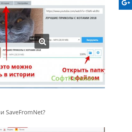
чи SaveFromNet?