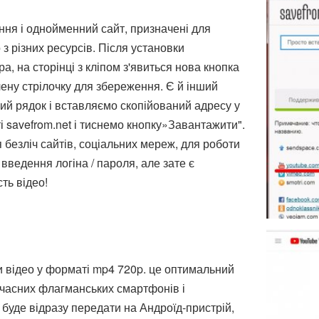
ня і однойменний сайт, призначені для
 з різних ресурсів. Після установки
, на сторінці з кліпом з'явиться нова кнопка
лену стрілочку для збереження. Є й інший
ий рядок і вставляємо скопійований адресу у
і savefrom.net і тиснемо кнопку»Завантажити".
 безліч сайтів, соціальних мереж, для роботи
 введення логіна / пароля, але зате є
ть відео!
 відео у форматі mp4 720p. це оптимальний
учасних флагманських смартфонів і
буде відразу передати на Андроїд-пристрій,