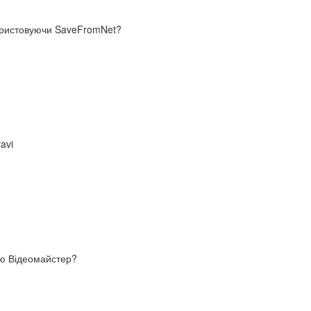
ористовуючи SaveFromNet?
avi
ою Відеомайстер?