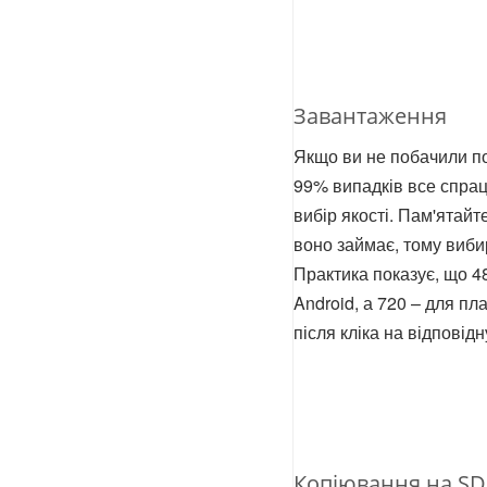
Завантаження
Якщо ви не побачили под
99% випадків все спрац
вибір якості. Пам'ятайт
воно займає, тому виби
Практика показує, що 4
Android, а 720 – для п
після кліка на відповідн
Копіювання на SD