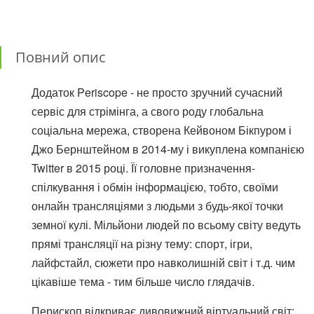
Повний опис
Додаток Periscope - не просто зручний сучасний
сервіс для стрімінга, а свого роду глобальна
соціальна мережа, створена Кейвоном Бікпуром і
Джо Бернштейном в 2014-му і викуплена компанією
Twitter в 2015 році. Її головне призначення-
спілкування і обмін інформацією, тобто, своїми
онлайн трансляціями з людьми з будь-якої точки
земної кулі. Мільйони людей по всьому світу ведуть
прямі трансляції на різну тему: спорт, ігри,
лайфстайл, сюжети про навколишній світ і т.д. чим
цікавіше тема - тим більше число глядачів.
Перископ відкриває дивовижний віртуальний світ: