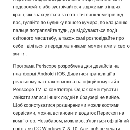
подорожуйте або зустрічайтеся з друзями з інших
країн, які знаходяться за сотні тисячі кілометрів від
вас, гуляйте по будинку вашого кумира, по клацанню
пальця потрапляйте туди, де відбуваються події
світового масштабу, а також самі розповідайте про
себе і діліться з передплатниками моментами зі свого
життя.
Програма Periscope розроблена для девайсів на
платформі Android і iOS. Дивитися трансляції в
реальному часі також можна на офіційному сайті
Periscope TV на комп'ютері. Однак коментувати і
лайкати записи інших людей в браузері не вийде.
Щоб користуватися розширеними можливостями
сервісами, можна встановити додаток Перископ на
комп'ютер. Незабаром, можливо, з'явиться офіційний
софт для ОС Windows 7, 8, 10. Але щоб не чекати