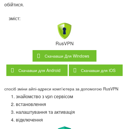
обійтися.
зміст:
RusVPN
Скачавши
Для Windows
Скачавши
для Android
Скачавши
для iOS
спосіб зміни айпі-адреси комп'ютера за допомогою RusVPN
знайомство з vpn сервісом
встановлення
налаштування та активація
відключення