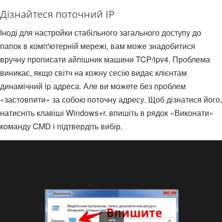
Дізнайтеся поточний IP
Іноді для настройки стабільного загального доступу до
папок в комп'ютерній мережі, вам може знадобитися
вручну прописати айпішник машини TCP/ipv4. Проблема
виникає, якщо світч на кожну сесію видає клієнтам
динамічний ip адреса. Але ви можете без проблем
«застовпити» за собою поточну адресу. Щоб дізнатися його,
натисніть клавіші Windows+r. впишіть в рядок «Виконати»
команду CMD і підтвердіть вибір.