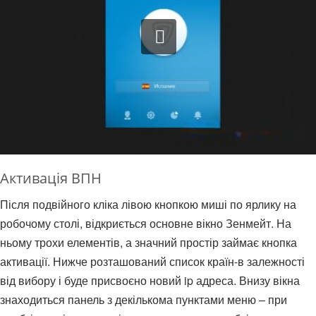
Активація ВПН
Після подвійного кліка лівою кнопкою миші по ярлику на
робочому столі, відкриється основне вікно Зенмейт. На
ньому трохи елементів, а значний простір займає кнопка
активації. Нижче розташований список країн-в залежності
від вибору і буде присвоєно новий ip адреса. Внизу вікна
знаходиться панель з декількома пунктами меню – при