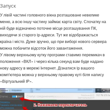
Запуск
У лівій частині головного вікна розташоване невелике
меню, а всю іншу частину займає карта світу. Спочатку на
ній буде відзначено поточне місце розташування ПК,
виходячи зі старого ip-адреси. Тут же відображається
країна і місто. Дуже зручно, що при виборі нового сервера
можна побачити відсоток його завантаження.
У лівому верхньому кутку програми ставимо перемикач в
положення «ВКЛ» і через кілька секунд вам буде надано
нову адресу в мережі Інтернет. Дізнатися ip вашого
комп'ютера можна у верхньому правому куті біля напису
«Віртуальний IP».