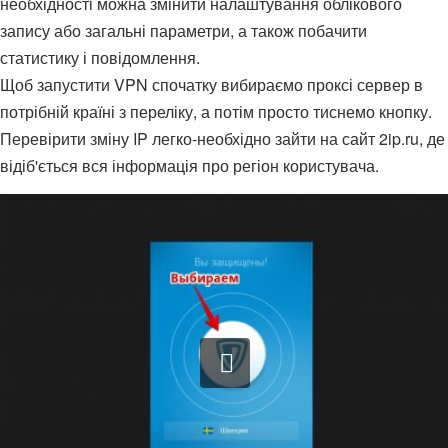
необхідності можна змінити налаштування облікового
запису або загальні параметри, а також побачити
статистику і повідомлення.
Щоб запустити VPN спочатку вибираємо проксі сервер в
потрібній країні з переліку, а потім просто тиснемо кнопку.
Перевірити зміну IP легко-необхідно зайти на сайт 2ip.ru, де
відіб'ється вся інформація про регіон користувача.