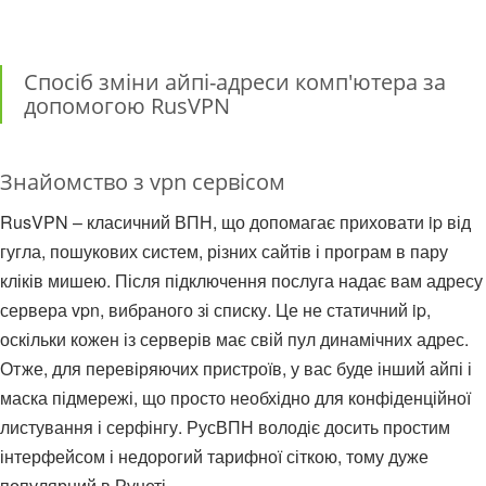
Спосіб зміни айпі-адреси комп'ютера за
допомогою RusVPN
Знайомство з vpn сервісом
RusVPN – класичний ВПН, що допомагає приховати ip від
гугла, пошукових систем, різних сайтів і програм в пару
кліків мишею. Після підключення послуга надає вам адресу
сервера vpn, вибраного зі списку. Це не статичний ip,
оскільки кожен із серверів має свій пул динамічних адрес.
Отже, для перевіряючих пристроїв, у вас буде інший айпі і
маска підмережі, що просто необхідно для конфіденційної
листування і серфінгу. РусВПН володіє досить простим
інтерфейсом і недорогий тарифної сіткою, тому дуже
популярний в Рунеті.