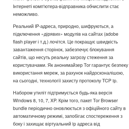
Інтернеті комп'ютера-відправника обчислити стає
неможливо.
Реальний IP-адреса, природно, шифруються, а
підключення «дірявих» модулів на сайтах (adobe
flash player і т.д.) лочітся. Це покращує швидкість
завантаження сторінок, забезпечує блокування
сайтів, що несуть реальну загрозу стеження за
користувачами. Як анонимайзер Tor гарантує безпеку
використання мереж, за рахунок найдосконалішою,
на сьогодні, технології захисту протоколу TCP ip.
Набором утиліт підтримується будь-яка версія
Windows 8, 10, 7, XP. Крім того, пакет Tor Browser
bundle періодично оновлюється з офіційного сайту в
автоматичному режимі, запобігає спостереження з
боку і захищає віртуальний ip адреса від