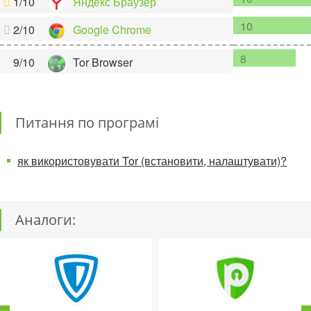
1/10
Яндекс Браузер
10
2/10
Google Chrome
8
9/10
Tor Browser
Питання по програмі
як використовувати Tor (встановити, налаштувати)?
Аналоги: