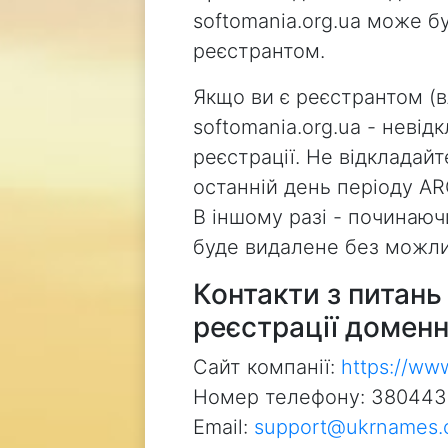
softomania.org.ua може б
реєстрантом.
Якщо ви є реєстрантом (
softomania.org.ua - неві
реєстрації. Не відкладай
останній день періоду AR
В іншому разі - починаючи
буде видалене без можли
Контакти з питан
реєстрації доменн
Сайт компанії:
https://ww
Номер телефону: 38044
Email:
support@ukrnames