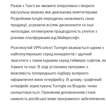
Разом з Тангл ви зможете оперативно створити
віртуальну мережу між декількома комп'ютерами.
Розробники tungle періодично оновлюють свою
продукції, усуваючи всілякі дисконнекти та інші
неполадки, оптимізуючи працездатність утиліти з
різними платформами від Майкрософт.
Розглянутий VPN клієнт Tunngle вважається одним з
найпопулярніших серед конкурентів і здатний
змагатися з таким відомим серед геймерів софтом, як
Хамачі та інші. В ході установки програми, є
можливість попереднього підбору колірного
оформлення вікон інтерфейсу. В цілому, графічний
інтерфейс користувача Tunngle на Віндовс тонко
налаштовується. Приємним доповненням стане
наявність російської мови програмного забезпечення.