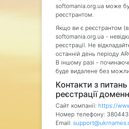
softomania.org.ua може б
реєстрантом.
Якщо ви є реєстрантом (
softomania.org.ua - неві
реєстрації. Не відкладай
останній день періоду AR
В іншому разі - починаючи
буде видалене без можли
Контакти з питан
реєстрації доменн
Сайт компанії:
https://ww
Номер телефону: 38044
Email:
support@ukrnames