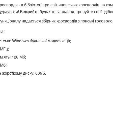
кросворди - в бібліотеці гри світ японських кросвордів на ком
удьгувати! Відкрийте будь-яке завдання, тренуйте свої здібн
ункціоналу надається збірник кросвордів японські головоло
и:
тема: Windows будь-якої модифікації;
 МГц;
'ять: 128 Мб;
 Мб;
а жорсткому диску: 60мб.