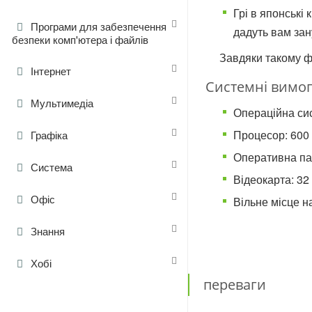
Грі в японські 
Програми для забезпечення
дадуть вам зан
безпеки комп'ютера і файлів
Завдяки такому ф
Інтернет
Системні вимог
Мультимедіа
Операційна сис
Процесор: 600
Графіка
Оперативна пам
Система
Відеокарта: 32
Офіс
Вільне місце н
Знання
Хобі
переваги