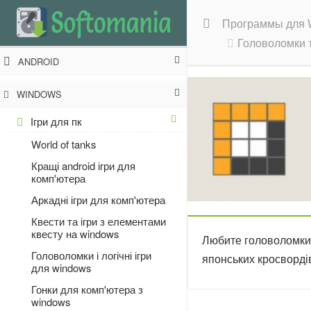
Программы для 
Головоломки т
ANDROID
WINDOWS
Ігри для пк
World of tanks
Кращі android ігри для
комп'ютера
Аркадні ігри для комп'ютера
Квести та ігри з елементами
квесту на windows
Любите головоломки 
Головоломки і логічні ігри
японських кросвордів
для windows
Гонки для комп'ютера з
windows