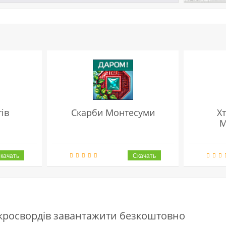
ів
Скарби Монтесуми
Х
М
 кросвордів завантажити безкоштовно