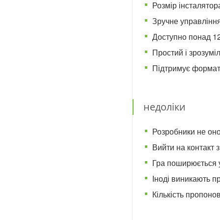
Розмір інсталятора
Зручне управління
Доступно понад 12
Простий і зрозумі
Підтримує формати: j
недоліки
Розробники не он
Вийти на контакт 
Гра поширюється у
Іноді виникають п
Кількість пропоно