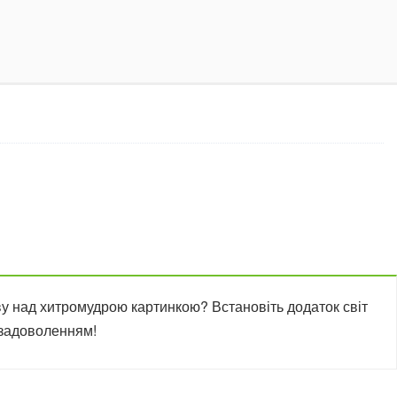
у над хитромудрою картинкою? Встановіть додаток світ
і задоволенням!