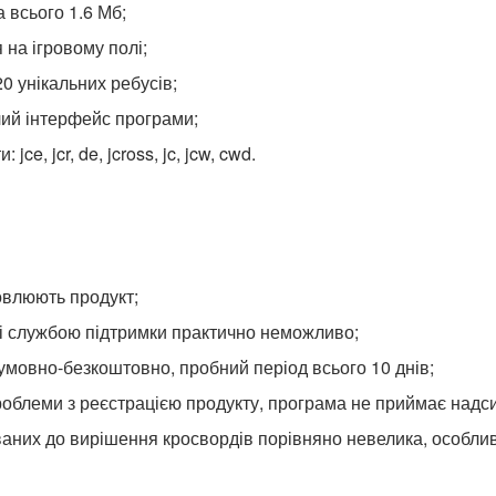
 всього 1.6 Мб;
 на ігровому полі;
0 унікальних ребусів;
лий інтерфейс програми;
ce, jcr, de, jcross, jc, jcw, cwd.
овлюють продукт;
зі службою підтримки практично неможливо;
мовно-безкоштовно, пробний період всього 10 днів;
роблеми з реєстрацією продукту, програма не приймає надс
ваних до вирішення кросвордів порівняно невелика, особли