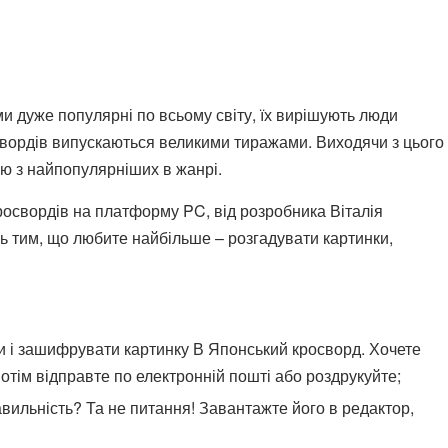
ми дуже популярні по всьому світу, їх вирішують люди
кросвордів випускаються великими тиражами. Виходячи з цього
єю з найпопулярніших в жанрі.
росвордів на платформу PC, від розробника Віталія
ь тим, що любите найбільше – розгадувати картинки,
 і зашифрувати картинку В Японський кросворд. Хочете
тім відправте по електронній пошті або роздрукуйте;
вильність? Та не питання! Завантажте його в редактор,