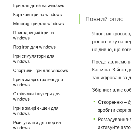
Ігри для дітей на windows
Карткові ігри на windows
Повний опис
Mmorpg ігри для windows
Пригодницькі ігри на
Японські кросворд
windows
різного віку на п
Rpg ігри для windows
не дивно, що логі
Ігри симулятори для
windows
Представляємо ва
Касьяна. З його 
Спортивні ігри для windows
зашифровані за д
Ігри в жанрі стратегії для
windows
Збірник являє со
Стрілялки і шутери для
windows
Створенню – б
Ігри в жанрі екшен для
зробити сюрпри
windows
Розгадування-в
Різні утиліти для ігор на
активуйте авто
windows