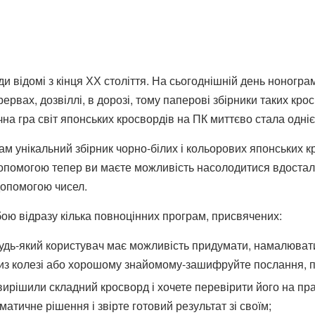
и відомі з кінця ХХ століття. На сьогоднішній день ноногра
ерервах, дозвіллі, в дорозі, тому паперові збірники таких 
чна гра світ японських кросвордів на ПК миттєво стала одні
м унікальний збірник чорно-білих і кольорових японських к
допомогою тепер ви маєте можливість насолодитися вдостал
опомогою чисел.
бою відразу кілька повноцінних програм, присвячених:
удь-який користувач має можливість придумати, намалювати
з колезі або хорошому знайомому-зашифруйте послання, по
ирішили складний кросворд і хочете перевірити його на пра
матичне рішення і звірте готовий результат зі своїм;