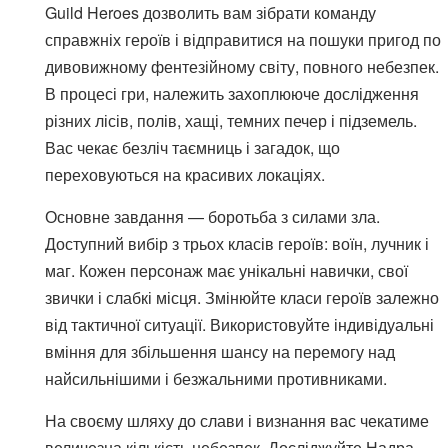
Guild Heroes дозволить вам зібрати команду
справжніх героїв і відправитися на пошуки пригод по
дивовижному фентезійному світу, повного небезпек.
В процесі гри, належить захоплююче дослідження
різних лісів, полів, хащі, темних печер і підземель.
Вас чекає безліч таємниць і загадок, що
переховуються на красивих локаціях.
Основне завдання — боротьба з силами зла.
Доступний вибір з трьох класів героїв: воїн, лучник і
маг. Кожен персонаж має унікальні навички, свої
звички і слабкі місця. Змінюйте класи героїв залежно
від тактичної ситуації. Використовуйте індивідуальні
вміння для збільшення шансу на перемогу над
найсильнішими і безжальними противниками.
На своєму шляху до слави і визнання вас чекатиме
величезна кількість небезпек. Досліджуйте Надра