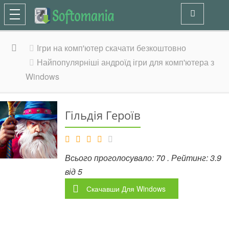
Ігри на комп'ютер скачати безкоштовно
Найпопулярніші андроїд ігри для комп'ютера з
Windows
Гільдія Героїв
Всього проголосувало:
70
. Рейтинг:
3.9
від
5
Скачавши
Для Windows