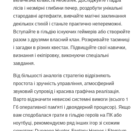
лісів і незмірні глибини печер, роздобути унікальні
стародавні артефакти, вивчайте магічні заклинання
декількох стихій і станьте практично непереможні.
Вступайте в гільдію існуючих геймерів або створюйте
разом з друзями власний клан. Розкривайте таємниці
і загадки в різних квестах. Підвищуйте свої навички,
визнання і екіпіровку, виконуючи спеціальні
завдання.
Від більшості аналогів стратегію відрізняють
простота і зручність управління, атмосферний
звуковий супровід і красива графічна реалізація.
Варто відзначити невисокі системні вимоги (всього 1
Гб оперативної пам'яті і двоядерний процесор). Якщо
вам сподобалася грати в гільдію героїв на ПК або
ноутбуці, рекомендуємо ряд інших ігор зі схожим
сюжетом: Dungeon Hunter, Fantasy Heroes і Eternium.