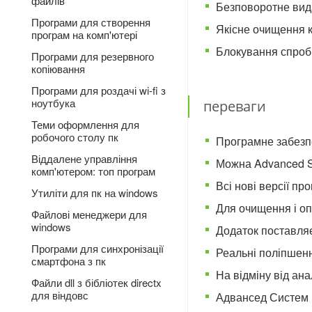
файлів
Безповоротне вида
Програми для створення
Якісне очищення ке
програм на комп'ютері
Блокування спроб 
Програми для резервного
копіювання
Програми для роздачі wi-fi з
ноутбука
переваги
Теми оформлення для
робочого столу пк
Програмне забезпе
Віддалене управління
Можна Advanced S
комп'ютером: топ програм
Всі нові версії пр
Утиліти для пк на windows
Для очищення і оп
Файлові менеджери для
windows
Додаток поставляє
Програми для синхронізації
Реальні поліпшенн
смартфона з пк
На відміну від ан
Файли dll з бібліотек directx
для віндовс
Адвансед Систем К