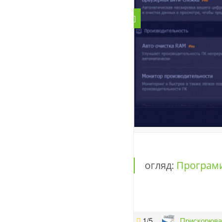
огляд:
Програми
1/5
Прискорюва