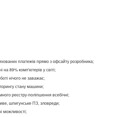
ихованих платежів прямо з офсайту розробника;
ні на 89% комп'ютерів у світі;
боті нічого не заважає;
іторингу стану машини;
много реєстру-поліпшення всебічні;
ливе, шпигунське ПЗ, зловреди;
і можливості;