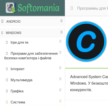
Программы для 
ANDROID
WINDOWS
Ігри для пк
Програми для забезпечення
безпеки комп'ютера і файлів
Інтернет
Advanced System Car
Мультимедіа
Windows. У безкоштов
конкурентів.
Графіка
Система