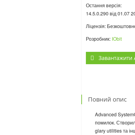
Остання версія:
14.5.0.290 від
01.07
2
Ліцензія: Безкоштовн
Розробник:
IObit
Завантажити 
Повний опис
Advanced SystemC
помилок. Створили
glary utilities т