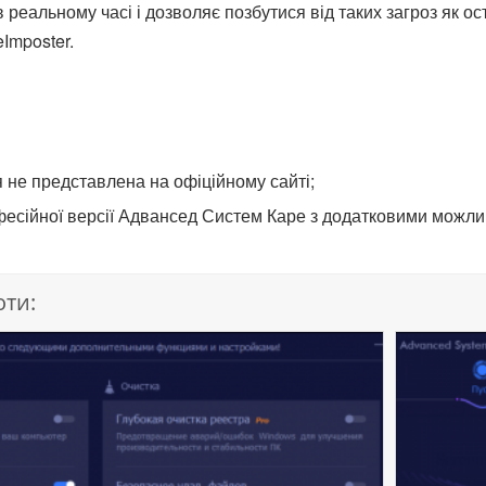
реальному часі і дозволяє позбутися від таких загроз як оста
Imposter.
 не представлена на офіційному сайті;
фесійної версії Адвансед Систем Каре з додатковими можли
оти: