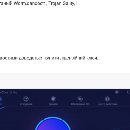
нній Worm.danooct1, Trojan.Sality, і
востями доведеться купити ліцензійний ключ.