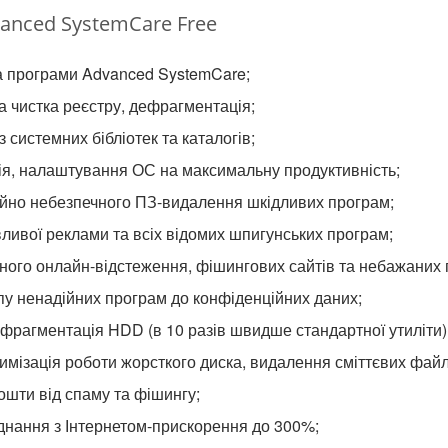
anced SystemCare Free
а програми Advanced SystemCare;
а чистка реєстру, дефрагментація;
 системних бібліотек та каталогів;
ія, налаштування ОС на максимальну продуктивність;
ійно небезпечного ПЗ-видалення шкідливих програм;
ливої реклами та всіх відомих шпигунських програм;
вного онлайн-відстеження, фішингових сайтів та небажаних
у ненадійних програм до конфіденційних даних;
ефрагментація HDD (в 10 разів швидше стандартної утиліти)
тимізація роботи жорсткого диска, видалення сміттєвих файлі
ошти від спаму та фішингу;
днання з Інтернетом-прискорення до 300%;