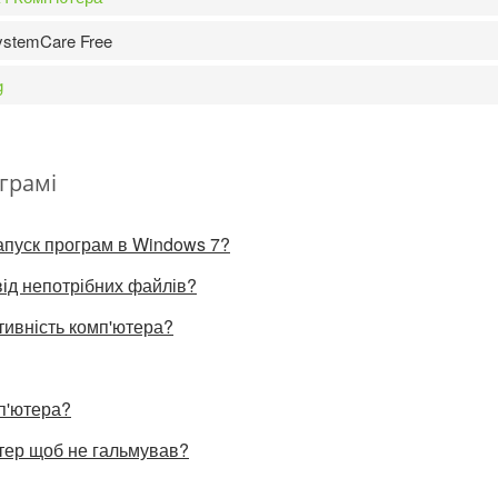
stemCare Free
g
грамі
апуск програм в Windows 7?
 від непотрібних файлів?
тивність комп'ютера?
п'ютера?
ютер щоб не гальмував?