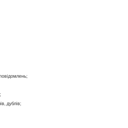
 повідомлень;
;
в, дублів;