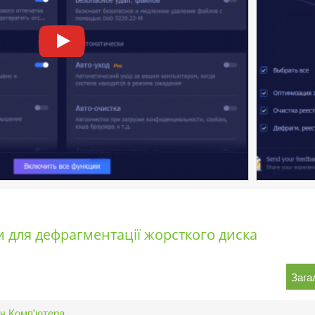
 для дефрагментації жорсткого диска
Зага
ч Комп'ютера