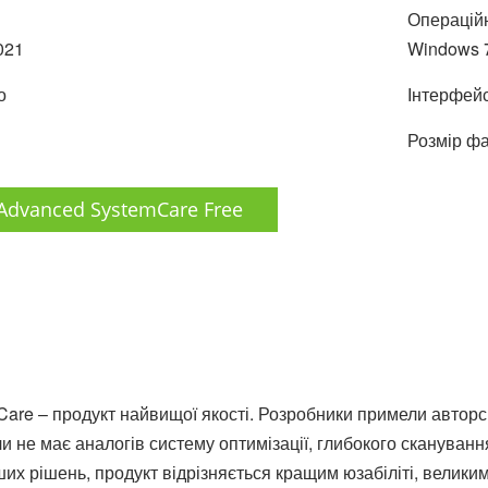
Операційн
021
Windows 7,
о
Інтерфейс
Розмір фа
Advanced SystemCare Free
are – продукт найвищої якості. Розробники примели авторс
 не має аналогів систему оптимізації, глибокого сканування
а інших рішень, продукт відрізняється кращим юзабіліті, ве