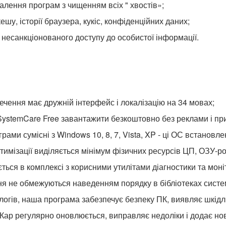
лення програм з чищенням всіх " хвостів»;
шу, історії браузера, кукіс, конфіденційних даних;
несанкціонованого доступу до особистої інформації.
чення має дружній інтерфейс і локалізацію на 34 мовах;
ystemCare Free завантажити безкоштовно без реклами і пр
ограми сумісні з Windows 10, 8, 7, Vista, XP - ці ОС встановле
тимізації виділяється мінімум фізичних ресурсів ЦП, ОЗУ-ро
ться в комплексі з корисними утилітами діагностики та мон
я не обмежуються наведенням порядку в бібліотеках систе
алогів, наша програма забезпечує безпеку ПК, виявляє шкід
ар регулярно оновлюється, виправляє недоліки і додає нов