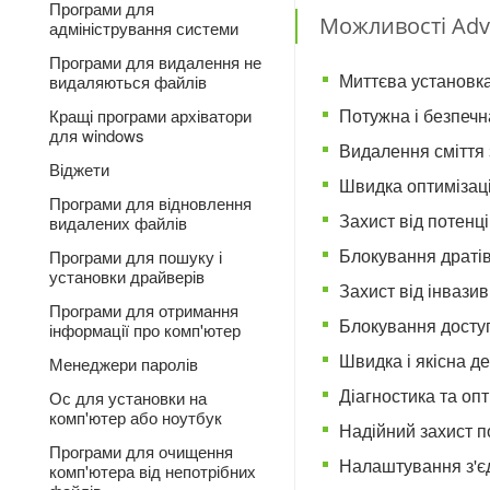
Програми для
Можливості Adv
адміністрування системи
Програми для видалення не
Миттєва установк
видаляються файлів
Потужна і безпечн
Кращі програми архіватори
для windows
Видалення сміття з
Віджети
Швидка оптимізац
Програми для відновлення
Захист від потенц
видалених файлів
Блокування дратів
Програми для пошуку і
установки драйверів
Захист від інвази
Програми для отримання
Блокування доступ
інформації про комп'ютер
Швидка і якісна д
Менеджери паролів
Діагностика та оп
Ос для установки на
комп'ютер або ноутбук
Надійний захист п
Програми для очищення
Налаштування з'є
комп'ютера від непотрібних