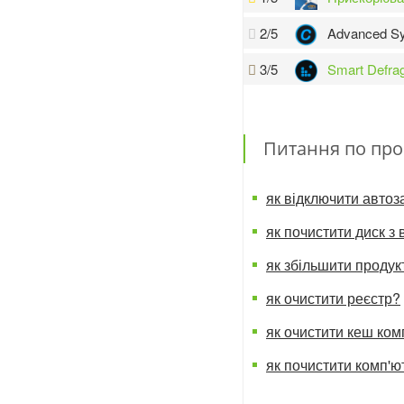
2/5
Advanced Sy
3/5
Smart Defra
Питання по про
як відключити автоз
як почистити диск з
як збільшити продук
як очистити реєстр?
як очистити кеш ком
як почистити комп'