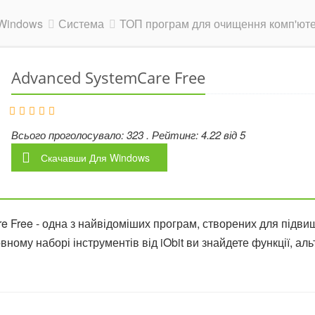
Windows
Система
ТОП програм для очищення комп'ютер
Advanced SystemCare Free
Всього проголосувало:
323
. Рейтинг:
4.22
від
5
Скачавши
Для Windows
e Free - одна з найвідоміших програм, створених для підви
ному наборі інструментів від iObit ви знайдете функції, ал