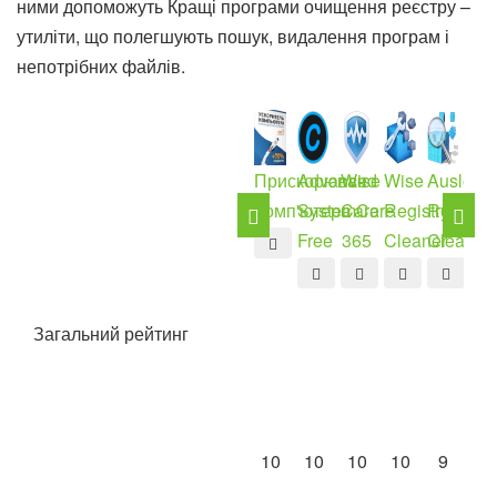
ними допоможуть Кращі програми очищення реєстру –
утиліти, що полегшують пошук, видалення програм і
непотрібних файлів.
Прискорювач
Advanced
Wise
Wise
Auslogic
Vit
Комп'ютера
SystemCare
Care
Registry
Registry
Reg
Free
365
Cleaner
Cleaner
Fi
Fre
Загальний рейтинг
10
10
10
10
9
9