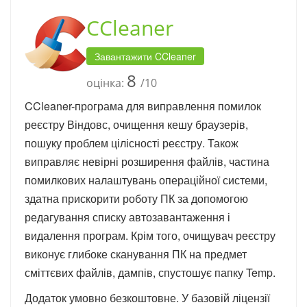
CCleaner
Завантажити CCleaner
8
оцінка:
/10
CCleaner-програма для виправлення помилок
реєстру Віндовс, очищення кешу браузерів,
пошуку проблем цілісності реєстру. Також
виправляє невірні розширення файлів, частина
помилкових налаштувань операційної системи,
здатна прискорити роботу ПК за допомогою
редагування списку автозавантаження і
видалення програм. Крім того, очищувач реєстру
виконує глибоке сканування ПК на предмет
сміттєвих файлів, дампів, спустошує папку Temp.
Додаток умовно безкоштовне. У базовій ліцензії