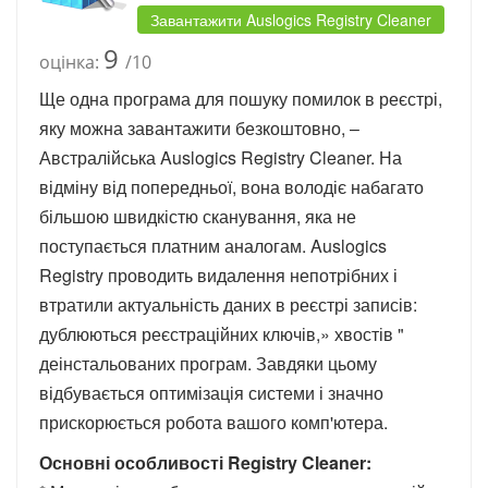
Завантажити Auslogics Registry Cleaner
9
оцінка:
/10
Ще одна програма для пошуку помилок в реєстрі,
яку можна завантажити безкоштовно, –
Австралійська Auslogics Registry Cleaner. На
відміну від попередньої, вона володіє набагато
більшою швидкістю сканування, яка не
поступається платним аналогам. Auslogics
Registry проводить видалення непотрібних і
втратили актуальність даних в реєстрі записів:
дублюються реєстраційних ключів,» хвостів "
деінстальованих програм. Завдяки цьому
відбувається оптимізація системи і значно
прискорюється робота вашого комп'ютера.
Основні особливості Registry Cleaner: