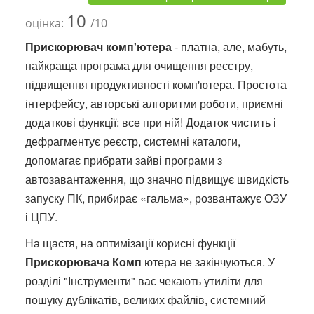
10
оцінка:
/10
Прискорювач комп'ютера
- платна, але, мабуть,
найкраща програма для очищення реєстру,
підвищення продуктивності комп'ютера. Простота
інтерфейсу, авторські алгоритми роботи, приємні
додаткові функції: все при ній! Додаток чистить і
дефрагментує реєстр, системні каталоги,
допомагає прибрати зайві програми з
автозавантаження, що значно підвищує швидкість
запуску ПК, прибирає «гальма», розвантажує ОЗУ
і ЦПУ.
На щастя, на оптимізації корисні функції
Прискорювача Комп
ютера не закінчуються. У
розділі "Інструменти" вас чекають утиліти для
пошуку дублікатів, великих файлів, системний