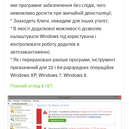
яке програмне забезпечення без слідів, чого
неможливо досягти при звичайній деінсталяції;
* Знаходить Ключі, невидимі для інших утиліт;
* В якості додаткової можливості дозволяє
налаштувати Windows під користувача і
контролювати роботу додатків в
автозавантаженні;
* Як і перераховані раніше програми, інструмент
призначений для 32-і 64-рарзрядних операційок
Windows XP, Windows 7, Windows 8.
Повний огляд &187;