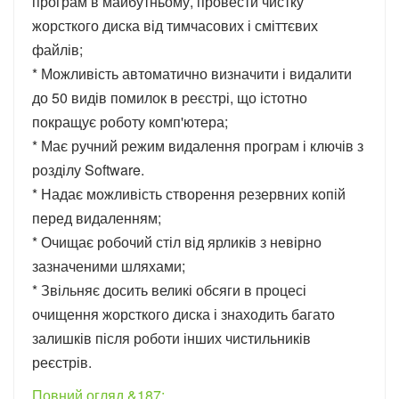
програм в майбутньому, провести чистку
жорсткого диска від тимчасових і сміттєвих
файлів;
* Можливість автоматично визначити і видалити
до 50 видів помилок в реєстрі, що істотно
покращує роботу комп'ютера;
* Має ручний режим видалення програм і ключів з
розділу Software.
* Надає можливість створення резервних копій
перед видаленням;
* Очищає робочий стіл від ярликів з невірно
зазначеними шляхами;
* Звільняє досить великі обсяги в процесі
очищення жорсткого диска і знаходить багато
залишків після роботи інших чистильників
реєстрів.
Повний огляд &187;