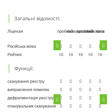
Загальні відомості:
Ліцензія
пробний
безкоштовний
пробний
безкоштовни
безкошт
бе
Російська мова
Рейтинг
10
10
10
10
10
10
Функції:
сканування реєстру
виправлення помилок
дефрагментація реєстру
планувальник сканування