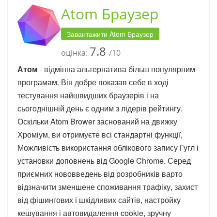
Atom Браузер
Завантажити Atom Браузер
7.8
оцінка:
/10
Атом
- відмінна альтернатива більш популярним
програмам. Він добре показав себе в ході
тестування найшвидших браузерів і на
сьогоднішній день є одним з лідерів рейтингу.
Оскільки Atom Brower заснований на движку
Хроміум, ви отримуєте всі стандартні функції,
Можливість використання облікового запису Гугл і
установки доповнень від Google Chrome. Серед
приємних нововведень від розробників варто
відзначити зменшене споживання трафіку, захист
від фішингових і шкідливих сайтів, настройку
кешування і автовидалення cookie, зручну