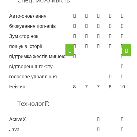
Спец. можливість:
Авто-оновлення
блокування поп-апів
Зум сторінок
пошук в історії
підтримка жестів мишею
відтворення тексту
голосове управління
Рейтинг
8
7
7
8
10
8
Технології:
ActiveX
Java