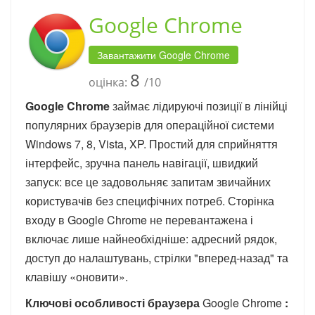
Google Chrome
Завантажити Google Chrome
8
оцінка:
/10
Google Chrome
займає лідируючі позиції в лінійці
популярних браузерів для операційної системи
Windows 7, 8, Vista, XP. Простий для сприйняття
інтерфейс, зручна панель навігації, швидкий
запуск: все це задовольняє запитам звичайних
користувачів без специфічних потреб. Сторінка
входу в Google Chrome не перевантажена і
включає лише найнеобхідніше: адресний рядок,
доступ до налаштувань, стрілки "вперед-назад" та
клавішу «оновити».
Ключові особливості браузера
Google Chrome
: