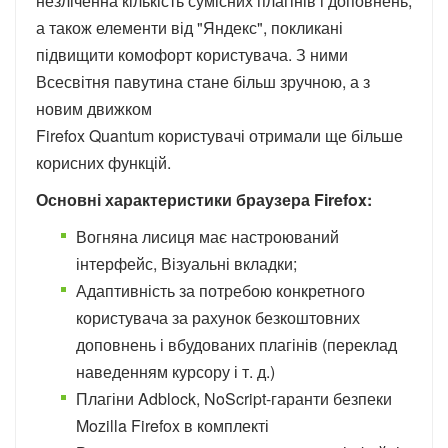
незліченна кількість сумісних плагінів і доповнень,
а також елементи від "Яндекс", покликані
підвищити комофорт користувача. З ними
Всесвітня павутина стане більш зручною, а з
новим движком
Firefox Quantum користувачі отримали ще більше
корисних функцій.
Основні характеристики браузера Firefox:
Вогняна лисиця має настроюваний
інтерфейс, Візуальні вкладки;
Адаптивність за потребою конкретного
користувача за рахунок безкоштовних
доповнень і вбудованих плагінів (переклад
наведенням курсору і т. д.)
Плагіни Adblock, NoScript-гаранти безпеки
Mozilla Firefox в комплекті