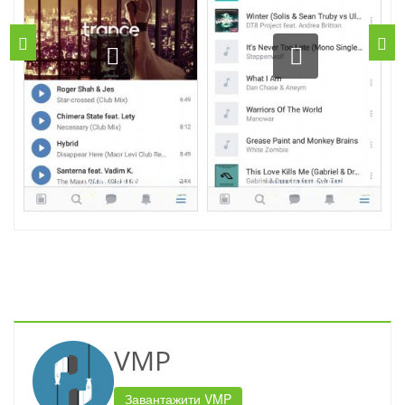
VMP
Завантажити VMP