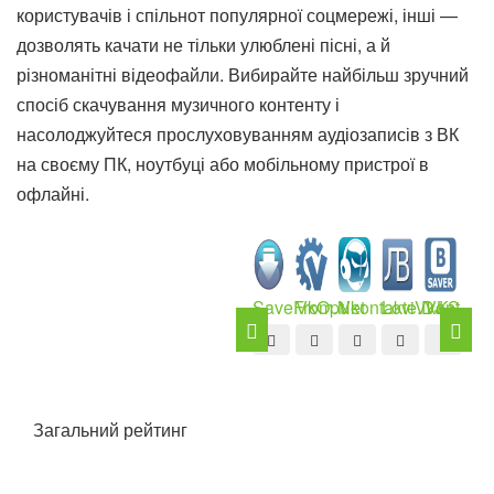
користувачів і спільнот популярної соцмережі, інші —
дозволять качати не тільки улюблені пісні, а й
різноманітні відеофайли. Вибирайте найбільш зручний
спосіб скачування музичного контенту і
насолоджуйтеся прослуховуванням аудіозаписів з ВК
на своєму ПК, ноутбуці або мобільному пристрої в
офлайні.
SaveFrom.Net
VkOpt
Vkontakte.DJ
LoviVkontakte
VKSaver
V
mp
mo
Загальний рейтинг