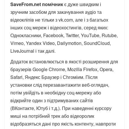
SaveFrom.net помічник
є дуже швидким і
зручним засобом для закачування аудіо та
відеокліпів не тільки з vk.com, але і з багатьох
інших соц мереж і відеохостингів, серед яких:
Однокласники, Facebook, Twitter, YouTube, Rutube,
Vimeo, Yandex Video, Dailymotion, SoundCloud,
LiveJournal і так далі.
Додаток встановлюється в якості розширення для
браузерів Google Chrome, Mozilla Firefox, Opera,
Safari, Яндекс Браузер і Сһгоміим. Після
установки слід перезавантажити веб-оглядач,
потім увійдіть в необхідну соц-мережу або
відкрийте один з підтримуваних сайтів
(ВКонтакте, Ютуб і т.д.). При наведенні курсору
миші на потрібний трек або відеоролик
відобразяться дані про якість контенту, навпроти