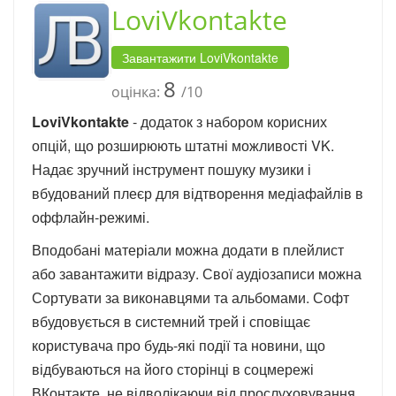
LoviVkontakte
Завантажити LoviVkontakte
8
оцінка:
/10
LoviVkontakte
- додаток з набором корисних
опцій, що розширюють штатні можливості VK.
Надає зручний інструмент пошуку музики і
вбудований плеєр для відтворення медіафайлів в
оффлайн-режимі.
Вподобані матеріали можна додати в плейлист
або завантажити відразу. Свої аудіозаписи можна
Сортувати за виконавцями та альбомами. Софт
вбудовується в системний трей і сповіщає
користувача про будь-які події та новини, що
відбуваються на його сторінці в соцмережі
ВКонтакте, не відволікаючи від прослуховування