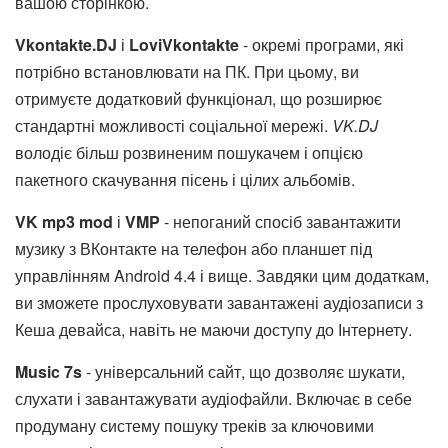
вашою сторінкою.
Vkontakte.DJ
і
LoviVkontakte
- окремі програми, які
потрібно встановлювати на ПК. При цьому, ви
отримуєте додатковий функціонал, що розширює
стандартні можливості соціальної мережі.
VK.DJ
володіє більш розвиненим пошукачем і опцією
пакетного скачування пісень і цілих альбомів.
VK mp3 mod
і
VMP
- непоганий спосіб завантажити
музику з ВКонтакте на телефон або планшет під
управлінням Android 4.4 і вище. Завдяки цим додаткам,
ви зможете прослуховувати завантажені аудіозаписи з
Кеша девайса, навіть не маючи доступу до Інтернету.
Music 7s
- універсальний сайт, що дозволяє шукати,
слухати і завантажувати аудіофайли. Включає в себе
продуману систему пошуку треків за ключовими