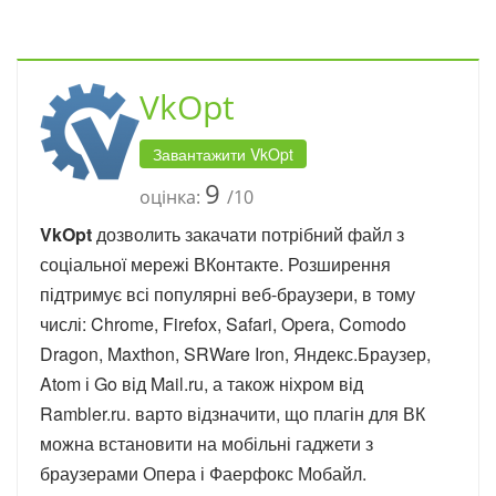
VkOpt
Завантажити VkOpt
9
оцінка:
/10
VkOpt
дозволить закачати потрібний файл з
соціальної мережі ВКонтакте. Розширення
підтримує всі популярні веб-браузери, в тому
числі: Chrome, Firefox, Safari, Opera, Comodo
Dragon, Maxthon, SRWare Iron, Яндекс.Браузер,
Atom і Go від Mail.ru, а також ніхром від
Rambler.ru. варто відзначити, що плагін для ВК
можна встановити на мобільні гаджети з
браузерами Опера і Фаерфокс Мобайл.