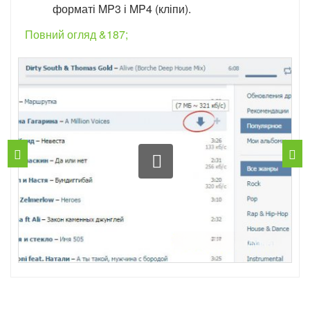
форматі MP3 і MP4 (кліпи).
Повний огляд &187;