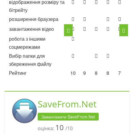
відображення розміру та
бітрейту
розширення браузера
завантаження відео
робота з іншими
соцмережами
Вибір папки для
збереження файлу
Рейтинг
10
9
8
8
7
7
SaveFrom.Net
Завантажити SaveFrom.Net
10
оцінка:
/10