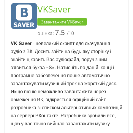
VKSaver
Завантажити VKSaver
7.5
оцінка:
/10
VK Saver
- невеликий скрипт для скачування
аудіо з ВК. Досить зайти на будь-яку сторінку і
знайти цікавить Вас аудіофайл, поруч з ним
з'явиться буква «S». Натисніть по даній іконці і
програмне забезпечення почне автоматично
завантажувати музичний трек на жорсткий диск.
Якщо пісню неможливо завантажити через
обмеження ВК, відкриється офіційний сайт
розробника зі списком альтернативних композицій
на сервері ВКонтакте. Розробники зробили все,
щоб у вас точно вийшло завантажити музику.