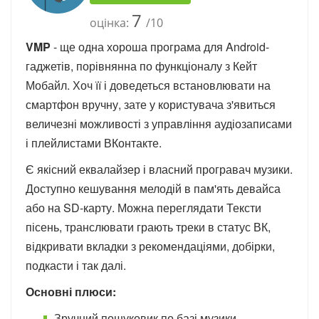
7
оцінка:
/10
VMP
- ще одна хороша програма для Android-
гаджетів, порівнянна по функціоналу з Кейт
Мобайл. Хоч її і доведеться встановлювати на
смартфон вручну, зате у користувача з'явиться
величезні можливості з управління аудіозаписами
і плейлистами ВКонтакте.
Є якісний еквалайзер і власний програвач музики.
Доступно кешування мелодій в пам'ять девайса
або на SD-карту. Можна переглядати Тексти
пісень, транслювати грають треки в статус ВК,
відкривати вкладки з рекомендаціями, добірки,
подкасти і так далі.
Основні плюси:
Зручний пошуковик по базі музики