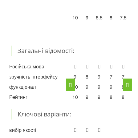
10
9
8.5
8
7.5
7.
Загальні відомості:
Російська мова
зручність інтерфейсу
9
8
9
7
7
9
функціонал
10
9
9
9
8
8
Рейтинг
10
9
9
8
8
8
Ключові варіанти:
вибір якості