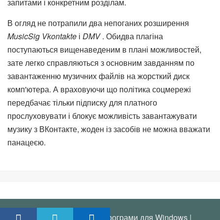
запитами і конкретним розділам.
В огляд не потрапили два непоганих розширення
MusicSig Vkontakte
і
DMV
. Обидва плагіна
поступаються вищенаведеним в плані можливостей,
зате легко справляються з основним завданням по
завантаженню музичних файлів на жорсткий диск
комп'ютера. А враховуючи що політика соцмережі
передбачає тільки підписку для платного
прослуховувати і блокує можливість завантажувати
музику з ВКонтакте, жоден із засобів не можна вважати
панацеєю.
2009-2025 © Безкоштовні програми для Windows |