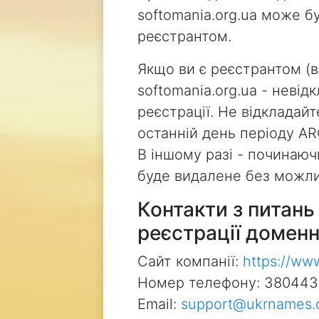
softomania.org.ua може б
реєстрантом.
Якщо ви є реєстрантом (
softomania.org.ua - неві
реєстрації. Не відкладай
останній день періоду AR
В іншому разі - починаючи
буде видалене без можли
Контакти з питан
реєстрації доменн
Сайт компанії:
https://ww
Номер телефону: 38044
Email:
support@ukrnames