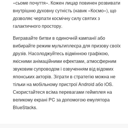
«сьоме почуття». Кожен лицар повинен розвивати
внутрішню духовну сутність (навик «Космо»), що
дозволяє черпати космічну силу святих з
галактичного простору.
Вигравайте битви в одиночній кампанії або
вибирайте режим мультиплеєра для призову своїх
друзів. Насолоджуйтесь відмінною графікою,
якісними анімаційними ефектами, атмосферним
звуковим супроводом і озвученням від відомих
японських акторів. Зіграти в стратегію можна не
тільки на мобільному пристрої Android або iOS.
Скористайтеся всіма перевагами геймплея на
великому екрані PC за допомогою емулятора
BlueStacks.