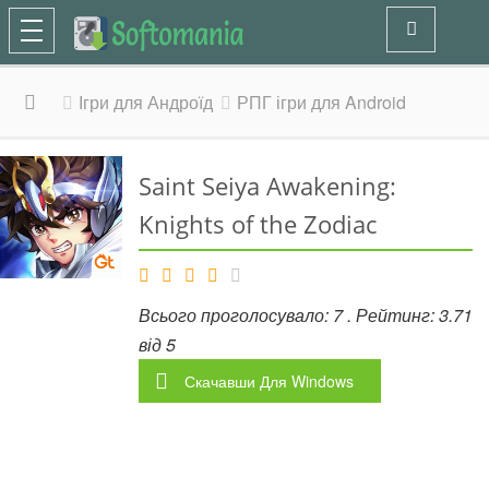
Ігри для Андроїд
РПГ ігри для Android
Saint Seiya Awakening:
Knights of the Zodiac
Всього проголосувало:
7
. Рейтинг:
3.71
від
5
Скачавши
Для Windows