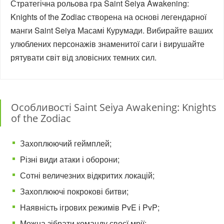
Стратегічна рольова гра Saint Seiya Awakening:
Knights of the Zodiac створена на основі легендарної
манги Saint Seiya Масамі Курумади. Вибирайте ваших
улюблених персонажів знаменитої саги і вирушайте
рятувати світ від зловісних темних сил.
Особливості Saint Seiya Awakening: Knights
of the Zodiac
Захоплюючий геймплей;
Різні види атаки і оборони;
Сотні величезних відкритих локацій;
Захоплюючі покрокові битви;
Наявність ігрових режимів PvE і PvP;
Можна зібрати команду своєї мрії;