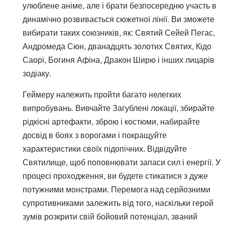
улюблене аніме, але і брати безпосередню участь в
динамічно розвивається сюжетної лінії. Ви зможете
вибирати таких союзників, як: Святий Сейей Пегас,
Андромеда Сюн, дванадцять золотих Святих, Кідо
Саорі, Богиня Афіна, Дракон Ширю і інших лицарів
зодіаку.
Геймеру належить пройти багато нелегких
випробувань. Вивчайте Загублені локації, збирайте
рідкісні артефакти, зброю і костюми, набирайте
досвід в боях з ворогами і покращуйте
характеристики своїх підопічних. Відвідуйте
Святилище, щоб поповнювати запаси сил і енергії. У
процесі проходження, ви будете стикатися з дуже
потужними монстрами. Перемога над серйозними
супротивниками залежить від того, наскільки герой
зумів розкрити свій бойовий потенціал, званий