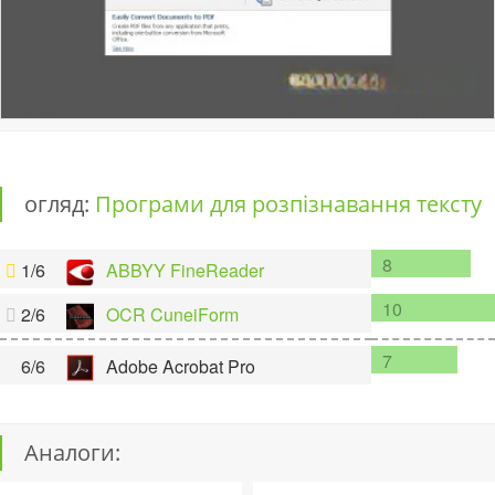
огляд:
Програми для розпізнавання тексту
8
1/6
ABBYY FineReader
10
2/6
OCR CuneiForm
7
6/6
Adobe Acrobat Pro
Аналоги: