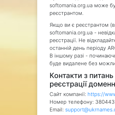
softomania.org.ua може б
реєстрантом.
Якщо ви є реєстрантом (
softomania.org.ua - неві
реєстрації. Не відкладай
останній день періоду AR
В іншому разі - починаючи
буде видалене без можли
Контакти з питан
реєстрації доменн
Сайт компанії:
https://ww
Номер телефону: 38044
Email:
support@ukrnames