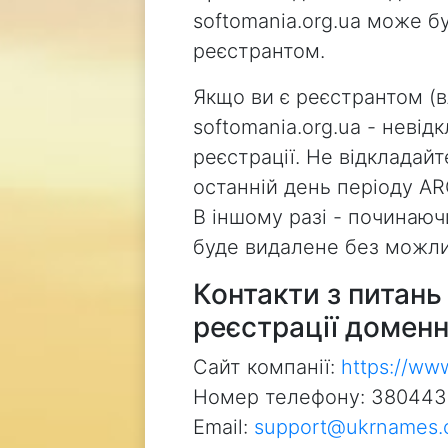
softomania.org.ua може б
реєстрантом.
Якщо ви є реєстрантом (
softomania.org.ua - неві
реєстрації. Не відкладай
останній день періоду AR
В іншому разі - починаючи
буде видалене без можли
Контакти з питан
реєстрації доменн
Сайт компанії:
https://ww
Номер телефону: 38044
Email:
support@ukrnames