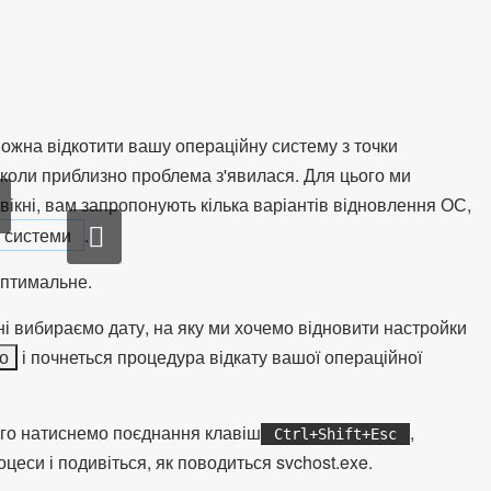
ожна відкотити вашу операційну систему з точки
, коли приблизно проблема з'явилася. Для цього ми
вікні, вам запропонують кілька варіантів відновлення ОС,
я системи
.
оптимальне.
кні вибираємо дату, на яку ми хочемо відновити настройки
о
і почнеться процедура відкату вашої операційної
ого натиснемо поєднання клавіш
,
Ctrl+Shift+Esc
цеси і подивіться, як поводиться svchost.exe.