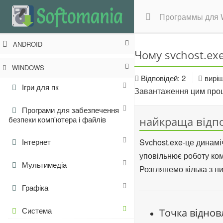
Программы для 
ANDROID
Чому svchost.ex
WINDOWS
Відповідей: 2
вирі
Ігри для пк
Завантаження цим проц
Програми для забезпечення
найкраща відп
безпеки комп'ютера і файлів
Svchost.exe-це динамі
Інтернет
уповільнює роботу ком
Мультимедіа
Розглянемо кілька з ни
Графіка
Система
Точка відно