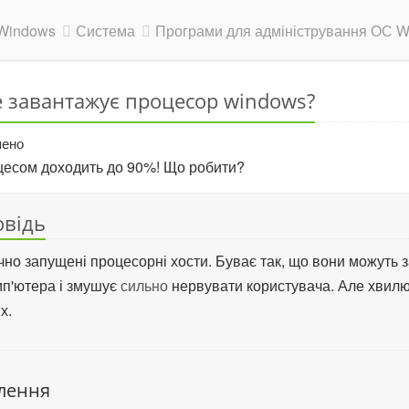
Windows
Система
Програми для адміністрування ОС 
e завантажує процесор windows?
шено
есом доходить до 90%! Що робити?
овідь
чно запущені процесорні хости. Буває так, що вони можуть 
п'ютера і змушує
сильно
нервувати користувача. Але хвилю
х.
влення