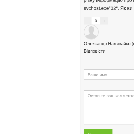
svchost.exe*32". Як ви
-
+
Олександр Наливайко (
Відповісти