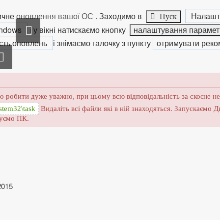
ичне
оновлення вашої ОС
. Заходимо в
Налашт
Пуск
indows
і у вікні натискаємо кнопку
налаштування парамет
ість оновлень
і знімаємо галочку з пункту
отримувати реко
о робити дуже уважно, при цьому всю відповідальність за скоєне 
stem32\task
Видаліть всі файли які в ній знаходяться. Запускаємо Д
жуємо ПК.
2015