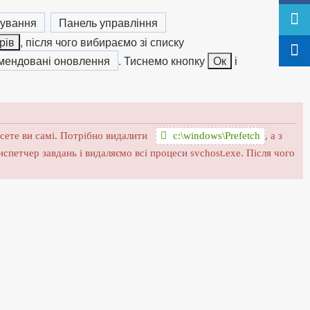
ування
Панель управління
рів
, після чого вибираємо зі списку
мендовані оновлення
. Тиснемо кнопку
Ок
і
несете ви самі. Потрібно видалити
c:\windows\Prefetch
, а з
испетчер завдань і видаляємо всі процеси svchost.exe. Після чого