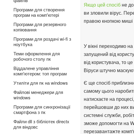
файлів
Якщо цей спосіб
не до
Програми для створення
ви зловили вірус. Пе
програм на комп'ютері
правою кнопкою миші 
Програми для резервного
копіювання
Програми для роздачі wi-fi з
ноутбука
У вікні переходимо на
Теми оформлення для
запущений від корист
робочого столу пк
від користувача, то це
Віддалене управління
Віруси штучно маскую
комп'ютером: топ програм
Є ще спосіб приблизни
Утиліти для пк на windows
самому цього наробити
Файлові менеджери для
windows
натискаєте на процесі
перейшовши до них ви 
Програми для синхронізації
смартфона з пк
системні служби, робі
Файли dll з бібліотек directx
зможе допомогти на Wi
для віндовс
перезавантажте комп'