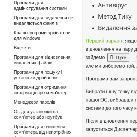
Програми для
Антивірус
адміністрування системи
Метод Тику
Програми для видалення не
видаляються файлів
Видалення з
Кращі програми архіватори
для windows
Перший варіант:
якщо 
Віджети
відновлення на пару д
зайдемо
Програми для відновлення
Пуск
видалених файлів
але ми виберемо той, 
Програми для пошуку і
установки драйверів
Програма вам запропо
Програми для отримання
Вибрати іншу точку ві
інформації про комп'ютер
нашої ОС.
вибравши т
Менеджери паролів
системи до того часу 
Ос для установки на
комп'ютер або ноутбук
Після відновлення пе
Програми для очищення
запуститься Диспетчер
комп'ютера від непотрібних