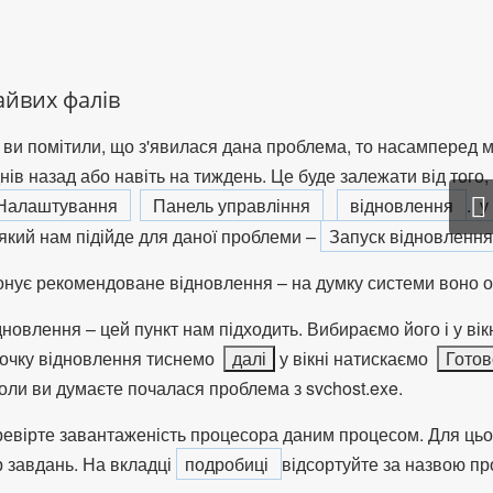
айвих фалів
ви помітили, що з'явилася дана проблема, то насамперед м
нів назад або навіть на тиждень. Це буде залежати від того
Налаштування
Панель управління
відновлення
.
у 
який нам підійде для даної проблеми –
Запуск відновленн
нує рекомендоване відновлення – на думку системи воно 
дновлення – цей пункт нам підходить. Вибираємо його і у ві
очку відновлення тиснемо
далі
у вікні натискаємо
Готов
коли ви думаєте почалася проблема з svchost.exe.
ревірте завантаженість процесора даним процесом. Для ць
 завдань. На вкладці
подробиці
відсортуйте за назвою про