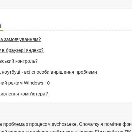
і
 за замовчуванням?
 в браузері яндекс?
івський контроль?
 ноутбуці - всі способи вирішення проблеми
чний режим Windows 10
 живлення комп'ютера?
а проблема з процесом svchost.exe. Спочатку я помітив фриз
цей процес, я вирішив знайти сам джерело Бід у себе на ПК.