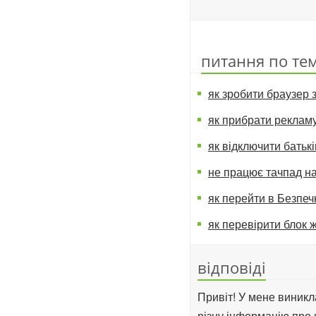
питання по тем
як зробити браузер
як прибрати рекламу
як відключити батьк
не працює тачпад на
як перейти в Безпе
як перевірити блок
відповіді
Привіт! У мене виникл
різну інформацію про 