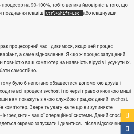
ь процесор на 90-100%, тобто велика ймовірність того, що
ши поєднання клавіш
або клацнувши
Ctrl+Shift+Esc
бирає процесорний час і дивимося, якщо цей процес
варіант, а саме відновлення. Якщо ж процес запущений
 повністю ваш комп'ютер на наявність вірусів і усунути їх.
бати самостійно.
 тому було б непогано обзавестися допомогою друзів і
ходите всі процеси svchost і по черзі правою кнопкою миші
вши вам покажуть з якою службою працює даний
svchost.
 комп'ютер. Зверніть увагу на те що ви зупиняєте
 «інгредієнти» вашої операційної системи. Даний спосіб не
едеться окремо запускати і дивитися.
після відключення