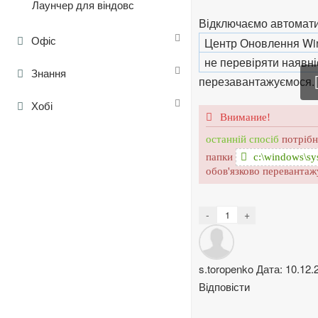
Лаунчер для віндовс
Відключаємо автомат
Офіс
Центр Оновлення W
не перевіряти наявн
Знання
перезавантажуємося.
Хобі
останній спосіб
потрібн
папки
c:\windows\sy
обов'язково переванта
-
+
s.toropenko
Дата: 10.12.
Відповісти