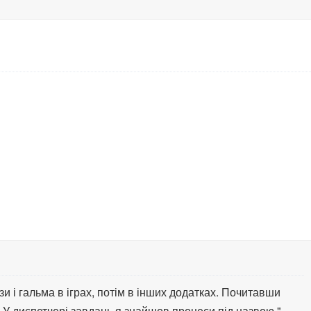
и і гальма в іграх, потім в інших додатках. Почитавши
 У диспетчері завдань я знайшов процеси під назвою "