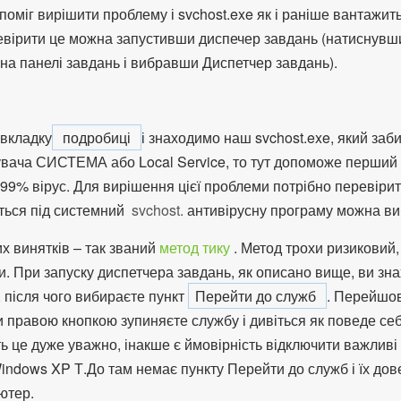
поміг вирішити проблему і svchost.exe як і раніше вантажит
ревірити це можна запустивши диспечер завдань (натиснув
на панелі завдань і вибравши Диспетчер завдань).
 вкладку
подробиці
і знаходимо наш svchost.exe, який за
увача СИСТЕМА або Local Service, то тут допоможе перший 
 99% вірус. Для вирішення цієї проблеми потрібно перевірити
ться під системний
svchost.
антивірусну програму можна ви
х винятків – так званий
метод тику
. Метод трохи ризиковий,
. При запуску диспетчера завдань, як описано вище, ви зна
, після чого вибираєте пункт
Перейти до служб
. Перейшо
правою кнопкою зупиняєте службу і дивіться як поведе себе
ть це дуже уважно, інакше є ймовірність відключити важливі
ndows XP Т.До там немає пункту Перейти до служб і їх дов
ютер.