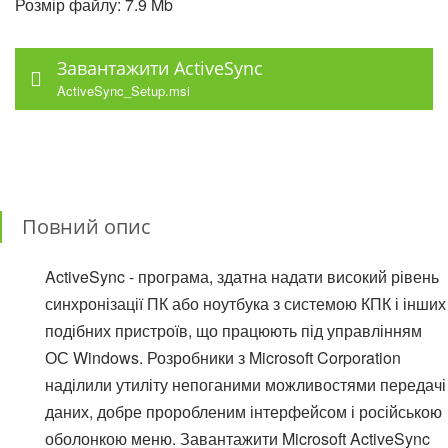
Розмір файлу: 7.9 Mb
Завантажити ActiveSync
ActiveSync_Setup.msi
Повний опис
ActiveSync - програма, здатна надати високий рівень
синхронізації ПК або ноутбука з системою КПК і інших
подібних пристроїв, що працюють під управлінням
ОС Windows. Розробники з Microsoft Corporation
наділили утиліту непоганими можливостями передачі
даних, добре проробленим інтерфейсом і російською
оболонкою меню. Завантажити Microsoft ActiveSync