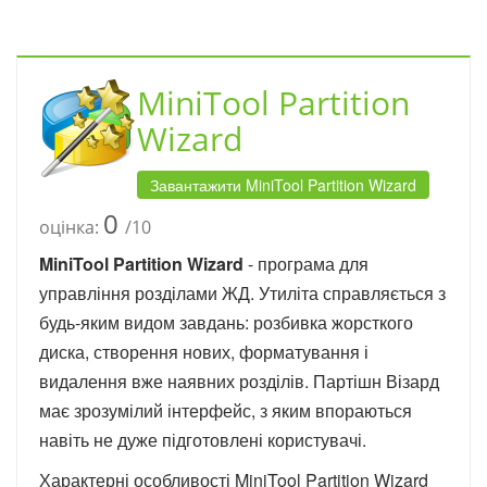
MiniTool Partition
Wizard
Завантажити MiniTool Partition Wizard
0
оцінка:
/10
MiniTool Partition Wizard
- програма для
управління розділами ЖД. Утиліта справляється з
будь-яким видом завдань: розбивка жорсткого
диска, створення нових, форматування і
видалення вже наявних розділів. Партішн Візард
має зрозумілий інтерфейс, з яким впораються
навіть не дуже підготовлені користувачі.
Характерні особливості MiniTool Partition Wizard