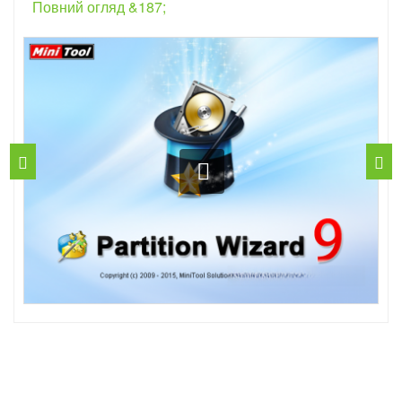
Повний огляд &187;