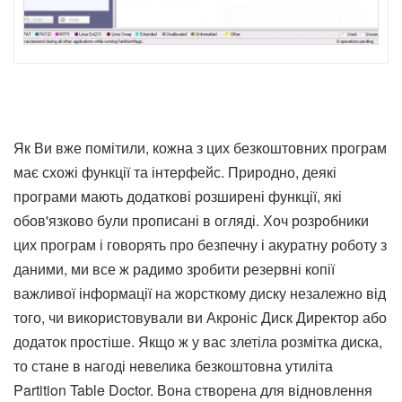
Як Ви вже помітили, кожна з цих безкоштовних програм
має схожі функції та інтерфейс. Природно, деякі
програми мають додаткові розширені функції, які
обов'язково були прописані в огляді. Хоч розробники
цих програм і говорять про безпечну і акуратну роботу з
даними, ми все ж радимо зробити резервні копії
важливої інформації на жорсткому диску незалежно від
того, чи використовували ви Акроніс Диск Директор або
додаток простіше. Якщо ж у вас злетіла розмітка диска,
то стане в нагоді невелика безкоштовна утиліта
Partition Table Doctor. Вона створена для відновлення