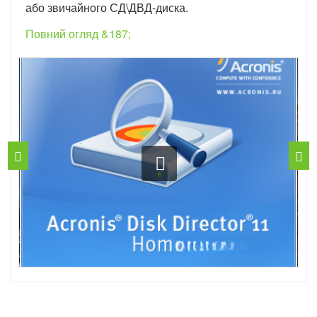
або звичайного СД\ДВД-диска.
Повний огляд &187;