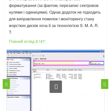
форматування (за фактом, перезапис сектровов
нулями і одиницями). Однак додаток не підходить
для виправлення помилок і моніторингу стану
жорстких дисків хоча б за технологією S. M. A. R.
T.
Повний огляд &187;